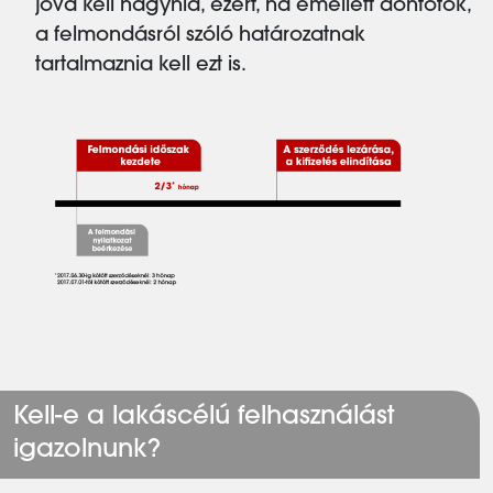
jóvá kell hagynia, ezért, ha emellett döntötök,
a felmondásról szóló határozatnak
tartalmaznia kell ezt is.
Kell-e a lakáscélú felhasználást
igazolnunk?