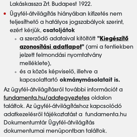
Lakáskassza Zrt. Budapest 1922.
Ügyfél-átvilágítás hiányában kifizetés nem
teljesíthető a hatályos jogszabályok szerint,
ezért kérjük,
csatoljátok
a szerződő adataival kitöltött
"
Kiegészítő
azonosítási adatlapot
"
(ami a fentiekben
jelzett felmondási nyomtatvány
melléklete),
és a közös képviselő, illetve a
kapcsolattartó
okmánymásolatait is.
Az ügyfél-átvilágításról további információt a
fundamenta.hu/adategyeztetes
oldalon
találtok. Az ügyfél-átvilágításhoz kapcsolódó
adatkezelésről tájékoztatást a fundamenta.hu
Dokumentumtár Ügyfél-átvilágítás
dokumentumai menüpontban találtok.