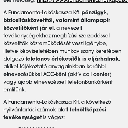
elérhetőség:
https://www.fundamenta.hu/kapcsol
A Fundamenta-Lakáskassza Kft.
pénzügyi-,
biztosításközvetítői, valamint állampapír
közvetítőként jár el
, a nevezett
tevékenységekhez megbízási szerződéssel
közvetítők közreműködését veszi igénybe,
illetve képviseletében munkaviszony keretében
dolgozó
telefonos értékesítők is eljárhatnak
,
akiket tájékoztató anyagainkban korábbi
elnevezésükkel ACC-ként (aktív call center)
vagy újabb elnevezéssel TelefonBankárként
említünk.
A Fundamenta-Lakáskassza Kft. a következő
nyilvántartási számok alatt
felnőttképzési
tevékenységet
is végez: