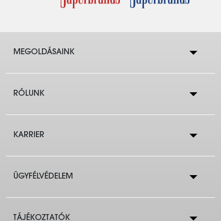
MEGOLDÁSAINK
RÓLUNK
Lakástakarék
KARRIER
Cégtörténet
Lakáshitelek
ÜGYFÉLVÉDELEM
Állások a központban
Eredmények
Társasházaknak
TÁJÉKOZTATÓK
OBA Tájékoztató