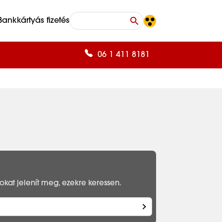
Bankkártyás fizetés
06 1 411 8181
kat jelenít meg, ezekre keressen.