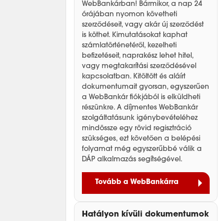
WebBankárban! Bármikor, a nap 24
órájában nyomon követheti
szerződéseit, vagy akár új szerződést
is köthet. Kimutatásokat kaphat
számlatörténetéről, kezelheti
befizetéseit, naprakész lehet hitel,
vagy megtakarítási szerződésével
kapcsolatban. Kitöltött és aláírt
dokumentumait gyorsan, egyszerűen
a WebBankár fiókjából is elküldheti
részünkre. A díjmentes WebBankár
szolgáltatásunk igénybevételéhez
mindössze egy rövid regisztráció
szükséges, ezt követően a belépési
folyamat még egyszerűbbé válik a
DÁP alkalmazás segítségével.
Tovább a WebBankárra
Hatályon kívüli dokumentumok