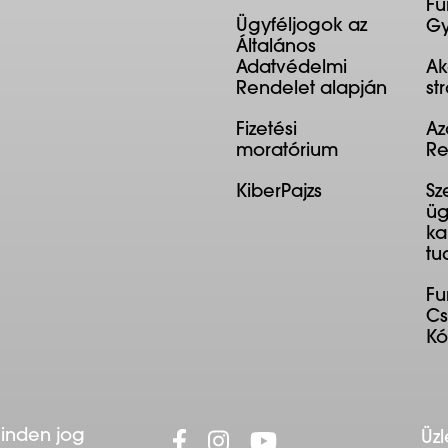
Fu
Ügyféljogok az
Gy
Általános
Adatvédelmi
Ak
Rendelet alapján
st
Fizetési
Az
moratórium
Re
KiberPajzs
Sz
üg
ka
tu
F
Cs
K
Minden jog
Üzl