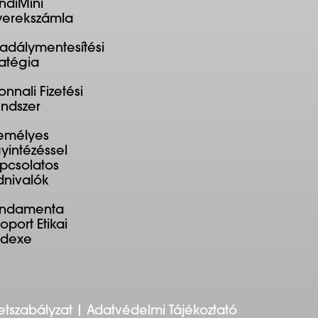
ndiMini
erekszámla
adálymentesítési
ratégia
onnali Fizetési
ndszer
emélyes
yintézéssel
pcsolatos
dnivalók
undamenta
oport Etikai
ódexe
etszabályzat
Adatvédelmi Tájékoztató