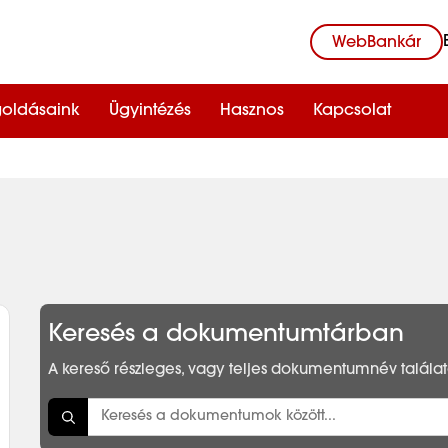
WebBankár
oldásaink
Ügyintézés
Hasznos
Kapcsolat
Keresés a dokumentumtárban
A kereső részleges, vagy teljes dokumentumnév találato