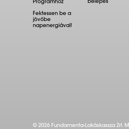
belépés
Programhoz
Fektessen be a
jövőbe
napenergiával!
© 2026 Fundamenta-Lakáskassza Zrt. 