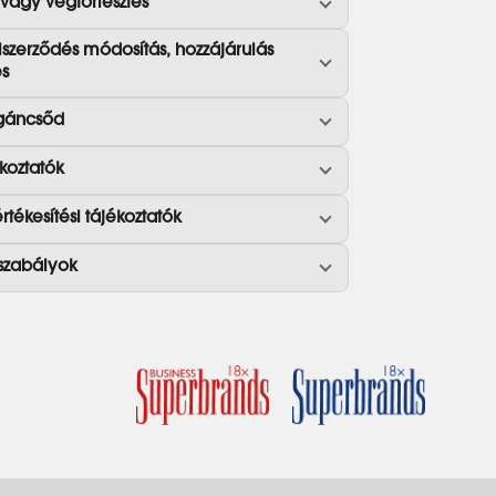
 vagy végtörlesztés
lszerződés módosítás, hozzájárulás
és
áncsőd
koztatók
rtékesítési tájékoztatók
szabályok