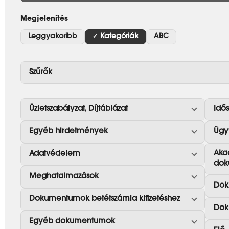
Megjelenítés
Leggyakoribb
Kategóriák
ABC
Szűrők
Üzletszabályzat, Díjtáblázat
Idő
Egyéb hirdetmények
Ügy
Aka
Adatvédelem
dok
Meghatalmazások
Dok
Dokumentumok betétszámla kifizetéshez
Dok
Egyéb dokumentumok