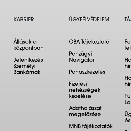
KARRIER
ÜGYFÉLVÉDELEM
TÁ
Állások a
OBA Tájékoztató
Fe
központban
fe
Pénzügyi
Jelentkezés
Navigátor
Ha
Személyi
hi
Panaszkezelés
Bankárnak
Ha
Fizetési
hi
nehézségek
kezelése
Fu
La
Adathalászat
megelőzése
Üg
és
MNB tájékoztatók