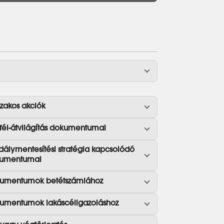
szakos akciók
fél-átvilágítás dokumentumai
dálymentesítési stratégia kapcsolódó
umentumai
umentumok betétszámlához
umentumok lakáscéligazoláshoz