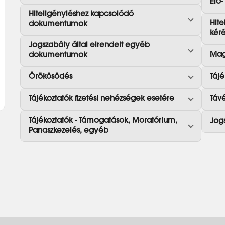
Elő-
Hiteligényléshez kapcsolódó
Hite
dokumentumok
kér
Jogszabály által elrendelt egyéb
Mag
dokumentumok
Örökösödés
Tájé
Tájékoztatók fizetési nehézségek esetére
Távé
Tájékoztatók - Támogatások, Moratórium,
Jog
Panaszkezelés, egyéb