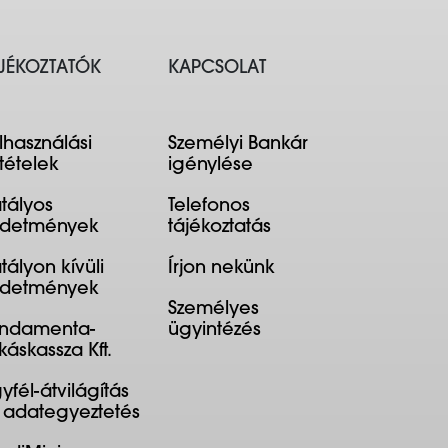
JÉKOZTATÓK
KAPCSOLAT
lhasználási
Személyi Bankár
ltételek
igénylése
tályos
Telefonos
rdetmények
tájékoztatás
tályon kívüli
Írjon nekünk
rdetmények
Személyes
ndamenta-
ügyintézés
káskassza Kft.
yfél-átvilágítás
 adategyeztetés