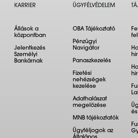
KARRIER
ÜGYFÉLVÉDELEM
TÁ
Állások a
OBA Tájékoztató
Fe
központban
fe
Pénzügyi
Jelentkezés
Navigátor
Ha
Személyi
hi
Panaszkezelés
Bankárnak
Ha
Fizetési
hi
nehézségek
kezelése
Fu
La
Adathalászat
megelőzése
Üg
és
MNB tájékoztatók
Fu
Ügyféljogok az
Gy
Általános