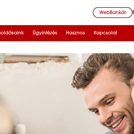
WebBankár
oldásaink
Ügyintézés
Hasznos
Kapcsolat