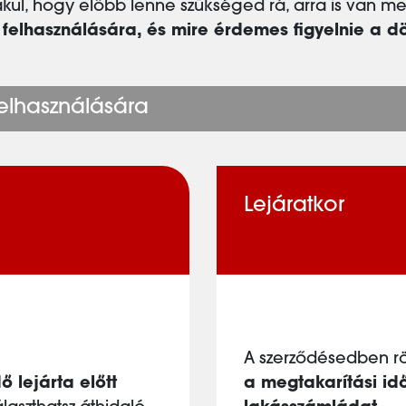
akul, hogy előbb lenne szükséged rá, arra is van m
elhasználására, és mire érdemes figyelnie a dön
elhasználására
Lejáratkor
A szerződésedben rögz
ő lejárta előtt
a megtakarítási id