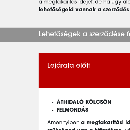
a megtakarítás idejét, de ha úgy al
lehetőségeid vannak a szerződés f
Lehetőségek a szerződése f
Lejárata előtt
ÁTHIDALÓ KÖLCSÖN
FELMONDÁS
Amennyiben
a megtakarítási id