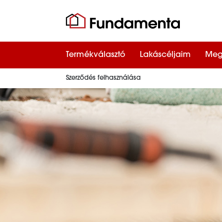
Termékválasztó
Lakáscéljaim
Meg
Szerződés felhasználása