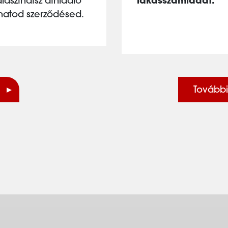
laszthatsz áthidaló
lakásszámládat.
hatod szerződésed.
További