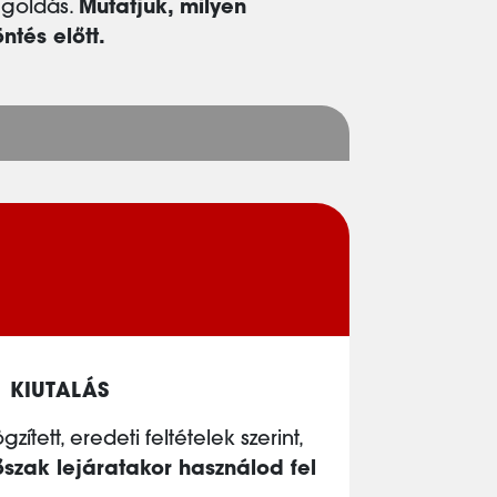
egoldás.
Mutatjuk, milyen
tés előtt.
KIUTALÁS
ített, eredeti feltételek szerint,
őszak lejáratakor használod fel