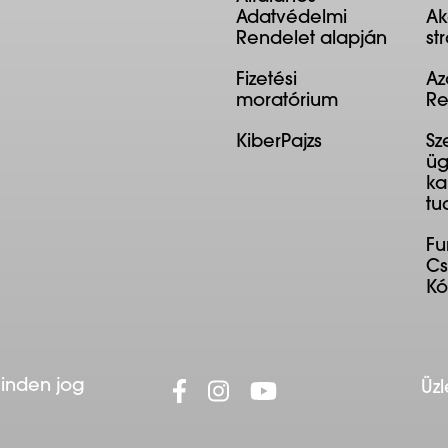
Adatvédelmi
Ak
Rendelet alapján
st
Fizetési
Az
moratórium
Re
KiberPajzs
Sz
üg
ka
tu
F
Cs
K
Minden jog
Üzl