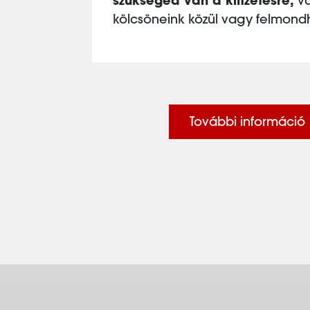
szükséged van a kifizetésre,
vá
kölcsöneink közül vagy felmond
További információ