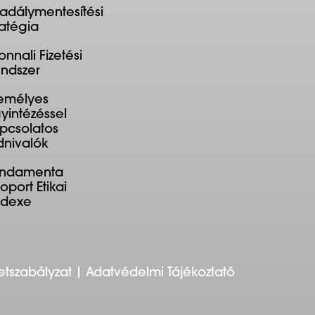
adálymentesítési
ratégia
onnali Fizetési
ndszer
emélyes
yintézéssel
pcsolatos
dnivalók
undamenta
oport Etikai
ódexe
etszabályzat
Adatvédelmi Tájékoztató