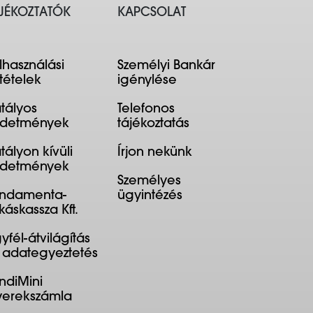
JÉKOZTATÓK
KAPCSOLAT
lhasználási
Személyi Bankár
ltételek
igénylése
tályos
Telefonos
rdetmények
tájékoztatás
tályon kívüli
Írjon nekünk
rdetmények
Személyes
ndamenta-
ügyintézés
káskassza Kft.
yfél-átvilágítás
 adategyeztetés
ndiMini
erekszámla