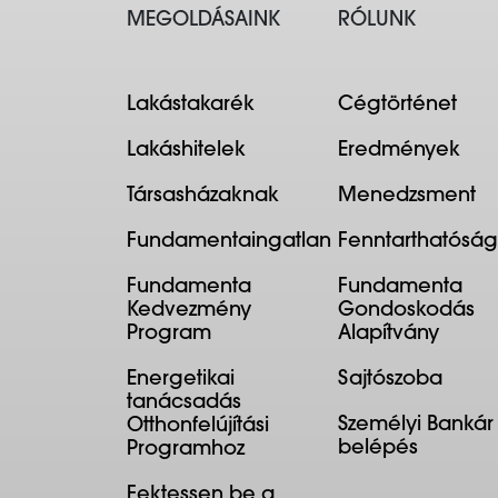
MEGOLDÁSAINK
RÓLUNK
Lakástakarék
Cégtörténet
Lakáshitelek
Eredmények
Társasházaknak
Menedzsment
Fundamentaingatlan
Fenntarthatóság
Fundamenta
Fundamenta
Kedvezmény
Gondoskodás
Program
Alapítvány
Energetikai
Sajtószoba
tanácsadás
Személyi Bankár
Otthonfelújítási
belépés
Programhoz
Fektessen be a