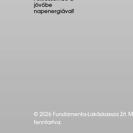
jövőbe
napenergiával!
© 2026 Fundamenta-Lakáskassza Zrt. 
fenntartva.