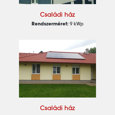
Családi ház
Rendszerméret:
9 kWp
Családi ház