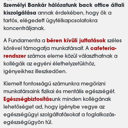
Személyi Bankár hálózatunk back office általi
kiszolgálása
annak érdekében, hogy ők a
tartós, elégedett ügyfélkapcsolatokra
koncentráljanak.
A Fundamenta a
béren kívüli juttatások
széles
körével támogatja munkatársait. A
cafeteria-
rendszer
számos eleme közül választhatnak a
kollégák az egyéni élethelyzetükhöz,
igényeikhez illeszkedően.
Kiemelt fontosságú számunkra megőrizni
munkatársaink fizikai és mentális egészségét.
Egészségbiztosítás
unk minden kollégának
lehetőséget ad, hogy igénybe vegye az
egészségügyi szolgáltatásokat a foglalkozás-
egészségügyön túl.