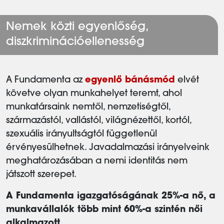
Nemek közti egyenlőség,
diszkriminációellenesség
A Fundamenta az
egyenlő bánásmód
elvét
követve olyan munkahelyet teremt, ahol
munkatársaink nemtől, nemzetiségtől,
származástól, vallástól, világnézettől, kortól,
szexuális irányultságtól függetlenül
érvényesülhetnek. Javadalmazási irányelveink
meghatározásában a nemi identitás nem
játszott szerepet.
A Fundamenta igazgatóságának 25%-a nő, a
munkavállalók több mint 60%-a szintén női
alkalmazott.