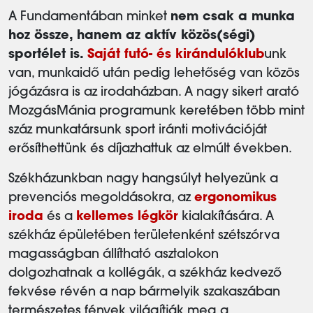
A Fundamentában minket
nem csak a munka
hoz össze, hanem az aktív közös(ségi)
sportélet is.
Saját futó- és kirándulóklub
unk
van, munkaidő után pedig lehetőség van közös
jógázásra is az irodaházban. A nagy sikert arató
MozgásMánia programunk keretében több mint
száz munkatársunk sport iránti motivációját
erősíthettünk és díjazhattuk az elmúlt években.
Székházunkban nagy hangsúlyt helyezünk a
prevenciós megoldásokra, az
ergonomikus
iroda
és a
kellemes légkör
kialakítására. A
székház épületében területenként szétszórva
magasságban állítható asztalokon
dolgozhatnak a kollégák, a székház kedvező
fekvése révén a nap bármelyik szakaszában
természetes fények világítják meg a