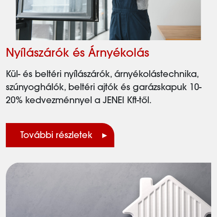
Nyílászárók és Árnyékolás
Kül- és beltéri nyílászárók, árnyékolástechnika,
szúnyoghálók, beltéri ajtók és garázskapuk 10-
20% kedvezménnyel a JENEI Kft-től.
További részletek
Elektromos és gázüzemű kazánok, fűtési
rendszerek kiegészítői