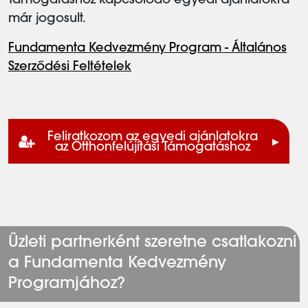
Támogatáshoz kapcsolódó egyedi ajánlatokra
már jogosult.
Fundamenta Kedvezmény Program - Általános
Szerződési Feltételek
Feliratkozom az egyedi ajánlatokra
az Otthonfelújítási Támogatáshoz
Üzleti partnerként szeretne csatlakozni
a Fundamenta Kedvezmény
Programjához?