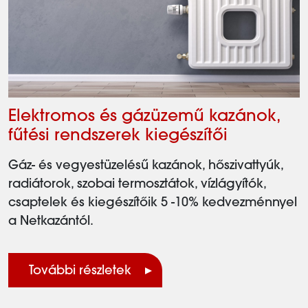
Elektromos és gázüzemű kazánok,
fűtési rendszerek kiegészítői
Gáz- és vegyestüzelésű kazánok, hőszivattyúk,
radiátorok, szobai termosztátok, vízlágyítók,
csaptelek és kiegészítőik 5 -10% kedvezménnyel
a Netkazántól.
További részletek