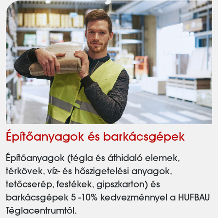
Építőanyagok és barkácsgépek
Építőanyagok és barkácsgépek
Építőanyagok (tégla és áthidaló elemek,
térkövek, víz- és hőszigetelési anyagok,
tetőcserép, festékek, gipszkarton) és
barkácsgépek 5 -10% kedvezménnyel a HUFBAU
Téglacentrumtól.