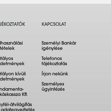
JÉKOZTATÓK
KAPCSOLAT
lhasználási
Személyi Bankár
ltételek
igénylése
tályos
Telefonos
rdetmények
tájékoztatás
tályon kívüli
Írjon nekünk
rdetmények
Személyes
ndamenta-
ügyintézés
káskassza Kft.
yfél-átvilágítás
 adategyeztetés