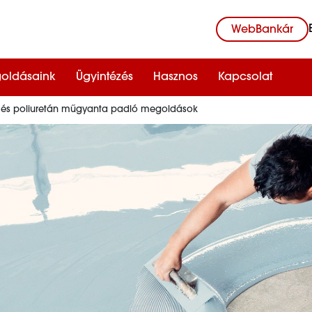
WebBankár
oldásaink
Ügyintézés
Hasznos
Kapcsolat
- és poliuretán műgyanta padló megoldások