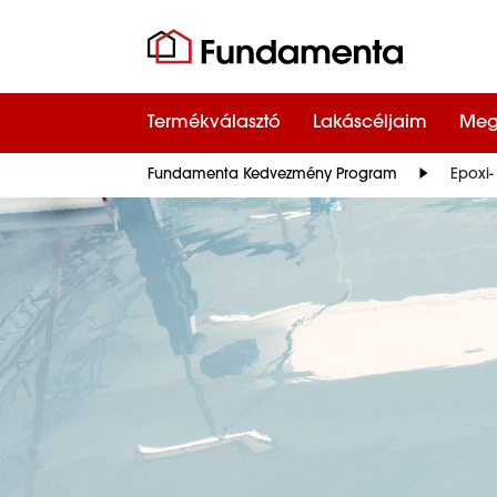
Termékválasztó
Lakáscéljaim
Meg
Fundamenta Kedvezmény Program
Epoxi