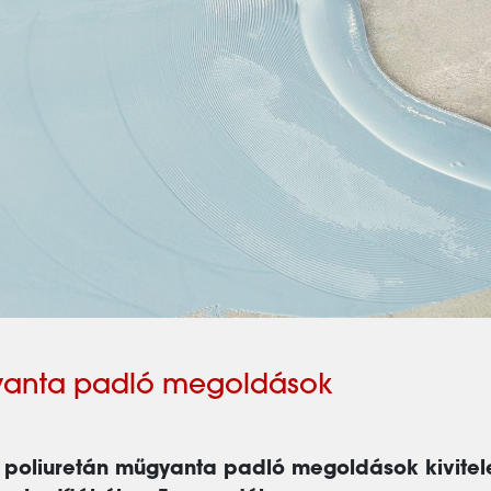
gyanta padló megoldások
s poliuretán műgyanta padló megoldások kivite