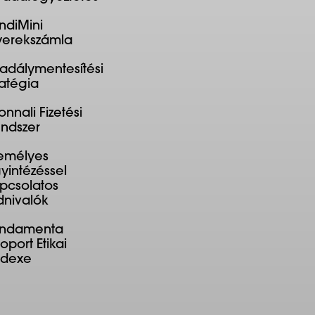
ndiMini
erekszámla
adálymentesítési
ratégia
onnali Fizetési
ndszer
emélyes
yintézéssel
pcsolatos
dnivalók
undamenta
oport Etikai
ódexe