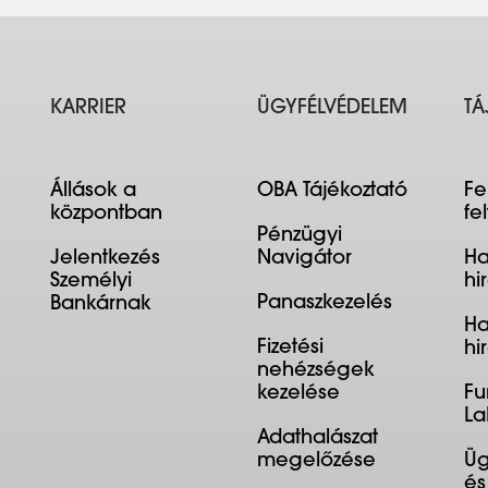
KARRIER
ÜGYFÉLVÉDELEM
TÁ
Állások a
OBA Tájékoztató
Fe
központban
fe
Pénzügyi
Jelentkezés
Navigátor
Ha
Személyi
hi
Panaszkezelés
Bankárnak
Ha
Fizetési
hi
nehézségek
kezelése
Fu
La
Adathalászat
megelőzése
Üg
és