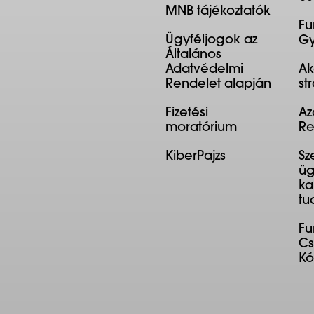
MNB tájékoztatók
Fu
Ügyféljogok az
Gy
Általános
Adatvédelmi
Ak
Rendelet alapján
st
Fizetési
Az
moratórium
Re
KiberPajzs
Sz
üg
ka
tu
F
Cs
K