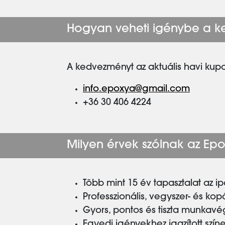
Hogyan veheti igénybe a 
A kedvezményt az aktuális havi kup
info.epoxya@gmail.com
+36 30 406 4224
Milyen érvek szólnak az Epo
Több mint 15 év tapasztalat az i
Professzionális, vegyszer- és ko
Gyors, pontos és tiszta munkavég
Egyedi igényekhez igazított színe