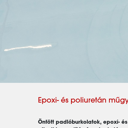
Epoxi- és poliuretán mű
Öntött padlóburkolatok, epoxi- é