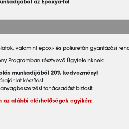
munkadíjából az Epoxya-tól
atok, valamint epoxi- és poliuretán gyantázási rends
y Programban résztvevő Ügyfeleinknek:
urkolás munkadíjából 20% kedvezményt
árajánlat készítést
nyagbeszerzési tanácsadást biztosít.
 az alábbi elérhetőségek egyikén: