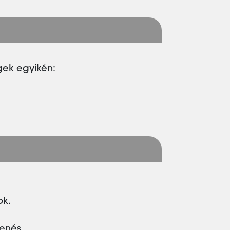
gek egyikén:
ok.
lenés.