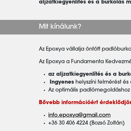
aljzatkiegyenlítés és a burkolás 
Mit kínálunk?
Az Epoxya vállalja öntött padlóburkol
Az Epoxya a Fundamenta Kedvezmén
az aljzatkiegyenlítés és a b
Ingyenes
helyszíni felmérést és 
Az optimális padlómegoldáshoz a
Bővebb információért érdeklődjön
info.epoxya@gmail.com
+36 30 406 4224 (Bozsó Zoltán)