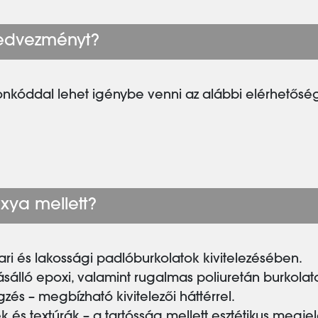
kedvezményt?
onkóddal lehet igénybe venni az alábbi elérhetősé
xya mellett?
pari és lakossági padlóburkolatok kivitelezésében.
pásálló epoxi, valamint rugalmas poliuretán burkolat
zés – megbízható kivitelezői háttérrel.
k és textúrák – a tartósság mellett esztétikus megje