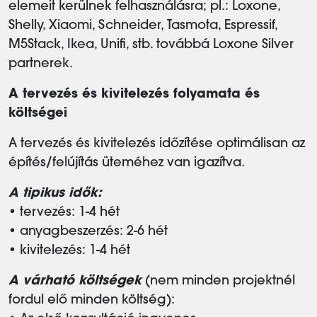
elemeit kerülnek felhasználásra; pl.: Loxone,
Shelly, Xiaomi, Schneider, Tasmota, Espressif,
M5Stack, Ikea, Unifi, stb. továbbá Loxone Silver
partnerek.
A tervezés és kivitelezés folyamata és
költségei
A tervezés és kivitelezés időzítése optimálisan az
építés/felújítás üteméhez van igazítva.
A tipikus idők:
• tervezés: 1-4 hét
• anyagbeszerzés: 2-6 hét
• kivitelezés: 1-4 hét
A várható költségek
(nem minden projektnél
fordul elő minden költség):