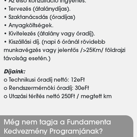
• Az első konzultáció ingyenes.
• Tervezés (átalánydíjas).
• Szaktanácsdás (óradíjas)
• Anyagköltségek.
• Kivitelezés (átalány vagy óradíj).
• Kiszállási díj. (napi 6 óránál rövidebb
munkavégzés vagy jelentős />25Km/ földrajzi
távolság esetén.)
Díjaink:
o Technikusi óradíj nettó: 12eFt
o Rendszermérnöki óradíj: 30eFt
o Utazási térítés nettó 250Ft / megtett km
Még nem tagja a Fundamenta
Kedvezmény Programjának?