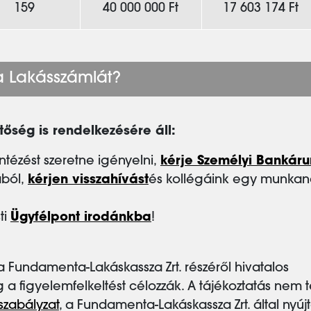
159
40 000 000 Ft
17 603 174 Ft
 Lakásszámlát?
őség is rendelkezésére áll:
ézést szeretne igényelni,
kérje Személyi Bankáru
ából,
kérjen visszahívást
és kollégáink egy munkana
ti
Ügyfélpont irodánkba
!
a Fundamenta-Lakáskassza Zrt. részéről hivatalos
lag a figyelemfelkeltést célozzák. A tájékoztatás nem t
szabályzat
, a Fundamenta-Lakáskassza Zrt. által nyújt