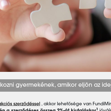
ékozni gyermekének, amikor eljön az ide
akciós szerződéssel
, akkor lehetősége van FundiMini
1