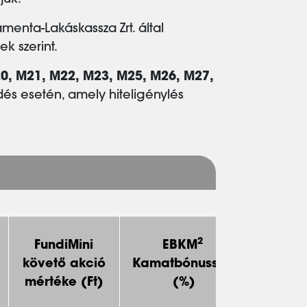
juk.
menta-Lakáskassza Zrt. által
ek szerint.
0, M21, M22, M23, M25, M26, M27,
és esetén, amely hiteligénylés
2
FundiMini
EBKM
Kamat
követő akció
Kamatbónusszal
Fund
mértéke (Ft)
(%)
ak