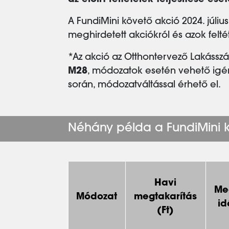
az előírt feltételek teljesítése e
A FundiMini követő akció 2024. júliu
meghirdetett akciókról és azok feltét
*Az akció az Otthontervező Lakáss
M28
, módozatok esetén vehető igén
során, módozatváltással érhető el.
Néhány példa a FundiMini k
Havi
Me
Módozat
megtakarítás
id
(Ft)