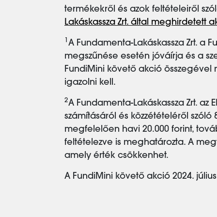
termékekről és azok feltételeiről sz
Lakáskassza Zrt. által meghirdetett a
1
A Fundamenta-Lakáskassza Zrt. a Fu
megszűnése esetén jóváírja és a szer
FundiMini követő akció összegével 
igazolni kell.
2
A Fundamenta-Lakáskassza Zrt. az 
számításáról és közzétételéről szóló 
megfelelően havi 20.000 forint, tová
feltételezve is meghatározta. A megta
amely érték csökkenhet.
A FundiMini követő akció 2024. júliu