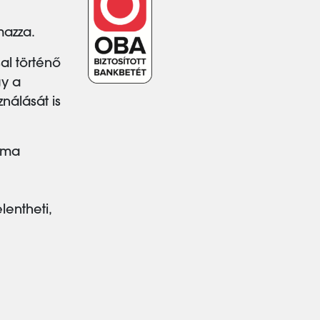
mazza.
al történő
gy a
nálását is
zama
lentheti,