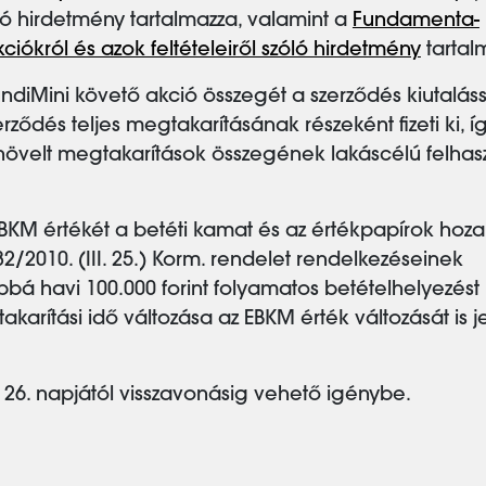
óló hirdetmény tartalmazza, valamint a
Fundamenta-
kciókról és azok feltételeiről szóló hirdetmény
tartal
ndiMini követő akció összegét a szerződés kiutaláss
ződés teljes megtakarításának részeként fizeti ki, í
növelt megtakarítások összegének lakáscélú felhasz
EBKM értékét a betéti kamat és az értékpapírok ho
82/2010. (III. 25.) Korm. rendelet rendelkezéseinek
bbá havi 100.000 forint folyamatos betételhelyezést
karítási idő változása az EBKM érték változását is je
s 26. napjától visszavonásig vehető igénybe.