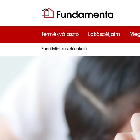
Termékválasztó
Lakáscéljaim
Meg
FundiMini követő akció