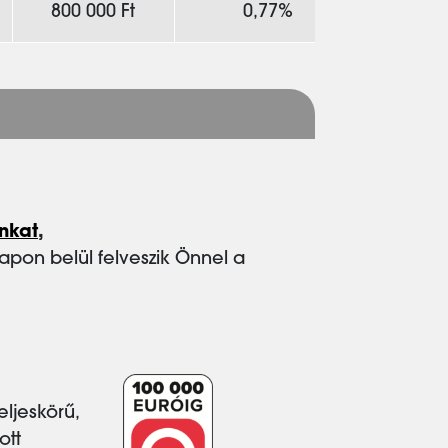
800 000 Ft
0,77%
nkat
,
pon belül felveszik Önnel a
eljeskörű,
ott