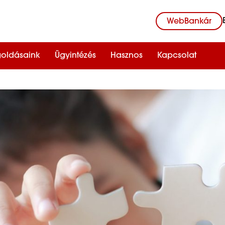
WebBankár
oldásaink
Ügyintézés
Hasznos
Kapcsolat