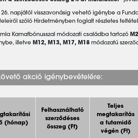
setén a szerződéses összeg 2%-át kiutaláskor
jóváír
s 26. napjától visszavonásig vehető igénybe a Funda
eleiről szóló Hirdetményben foglalt részletes feltétel
zámla Kamatbónusszal módozati családba tartozó
M2
ybe, illetve
M12, M13, M17, M18
módozatú szerződ
övető akció igénybevételére:
Teljes
Felhasználható
gtakarítási
megtakarítás
szerződéses
ő (hónap)
a futamidő
összeg (Ft)
végén (Ft)