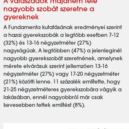
A válaszadók majdnem fele
nagyobb szobát szeretne a
gyereknek
A Fundamenta kutatásának eredményei szerint
a hazai gyerekszobák a legtöbb esetben 7-12
(32%) és 13-16 négyzetméter (27%)
nagyságúak. A legtöbben (47%) a jelenleginél
nagyobb gyerekszobát szeretnének, amelynek
mérete elvárásuk szerint jellemzően 13-16
négyzetméter (27%) vagy 17-20 négyzetméter
(21%) közötti lenne. 11 százalék említette, hogy
21-25 négyzetméteres gyerekszobára vágyik a
lakásában, ennél nagyobbról már csak
kevesebben tettek említést (8%).