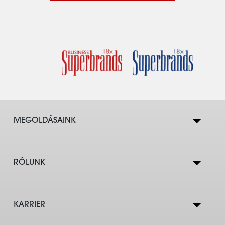
MEGOLDÁSAINK
RÓLUNK
Lakástakarék
KARRIER
Cégtörténet
Lakáshitelek