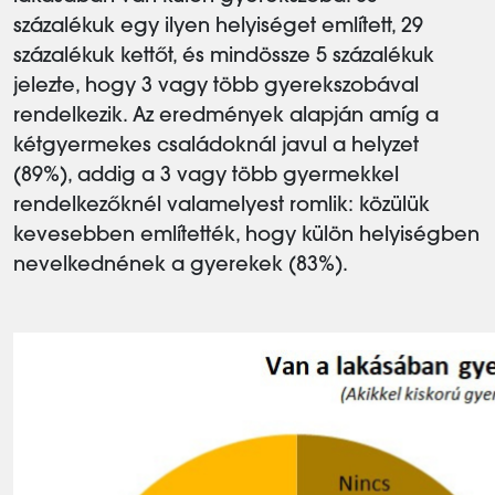
százalékuk egy ilyen helyiséget említett, 29
százalékuk kettőt, és mindössze 5 százalékuk
jelezte, hogy 3 vagy több gyerekszobával
rendelkezik. Az eredmények alapján amíg a
kétgyermekes családoknál javul a helyzet
(89%), addig a 3 vagy több gyermekkel
rendelkezőknél valamelyest romlik: közülük
kevesebben említették, hogy külön helyiségben
nevelkednének a gyerekek (83%).