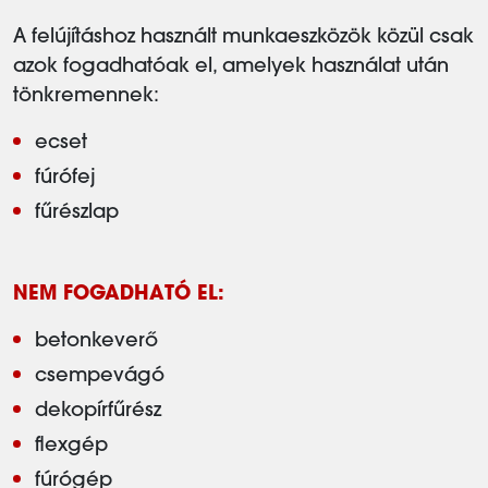
A felújításhoz használt munkaeszközök közül csak
azok fogadhatóak el, amelyek használat után
tönkremennek:
ecset
fúrófej
fűrészlap
NEM FOGADHATÓ EL:
betonkeverő
csempevágó
dekopírfűrész
flexgép
fúrógép