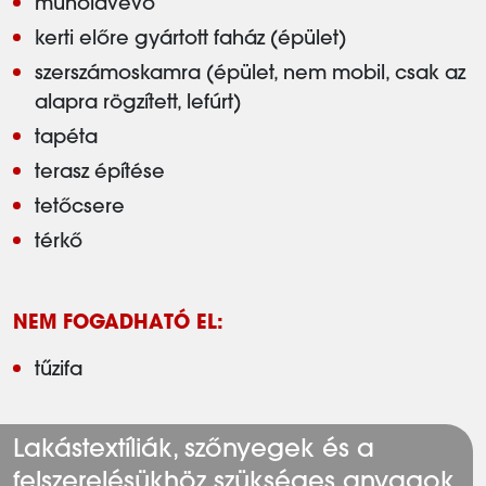
műholdvevő
kerti előre gyártott faház (épület)
szerszámoskamra (épület, nem mobil, csak az
alapra rögzített, lefúrt)
tapéta
terasz építése
tetőcsere
térkő
NEM FOGADHATÓ EL:
tűzifa
Lakástextíliák, szőnyegek és a
felszerelésükhöz szükséges anyagok