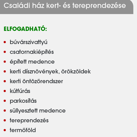
Családi ház kert- és tereprendezése
ELFOGADHATÓ:
búvárszivattyú
csatornakiépítés
épített medence
kerti dísznövények, örökzöldek
kerti öntözőrendszer
kútfúrás
parkosítás
süllyesztett medence
tereprendezés
termőföld