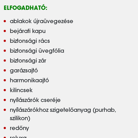
ELFOGADHATÓ:
ablakok újraüvegezése
bejárati kapu
biztonsági rács
biztonsági üvegfólia
biztonsági zár
garázsajtó
harmonikaajtó
kilincsek
nyílászárók cseréje
nyílászárókhoz szigetelőanyag (purhab,
szilikon)
redőny