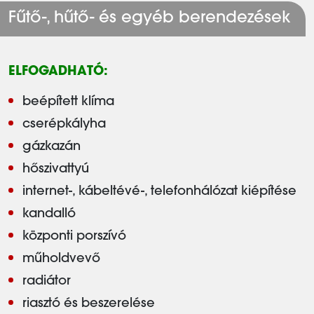
Fűtő-, hűtő- és egyéb berendezések
ELFOGADHATÓ:
beépített klíma
cserépkályha
gázkazán
hőszivattyú
internet-, kábeltévé-, telefonhálózat kiépítése
kandalló
központi porszívó
műholdvevő
radiátor
riasztó és beszerelése