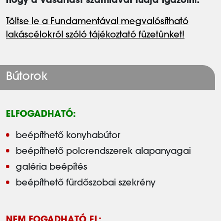
hogy a vásárlást számlával tudja igazolni.
Töltse le a Fundamentával megvalósítható
lakáscélokról szóló tájékoztató füzetünket!
Bútorok
ELFOGADHATÓ:
beépíthető konyhabútor
beépíthető polcrendszerek alapanyagai
galéria beépítés
beépíthető fürdőszobai szekrény
NEM FOGADHATÓ EL: