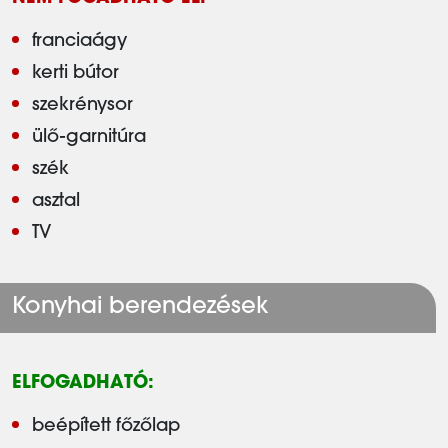
franciaágy
kerti bútor
szekrénysor
ülő-garnitúra
szék
asztal
TV
Konyhai berendezések
ELFOGADHATÓ:
beépített főzőlap