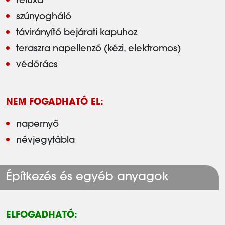
reluxa
szúnyogháló
távirányító bejárati kapuhoz
teraszra napellenző (kézi, elektromos)
védőrács
NEM FOGADHATÓ EL:
napernyő
névjegytábla
Építkezés és egyéb anyagok
ELFOGADHATÓ: