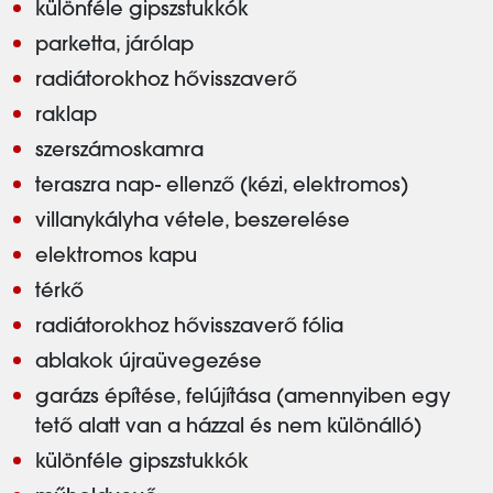
különféle gipszstukkók
parketta, járólap
radiátorokhoz hővisszaverő
raklap
szerszámoskamra
teraszra nap- ellenző (kézi, elektromos)
villanykályha vétele, beszerelése
elektromos kapu
térkő
radiátorokhoz hővisszaverő fólia
ablakok újraüvegezése
garázs építése, felújítása (amennyiben egy
tető alatt van a házzal és nem különálló)
különféle gipszstukkók