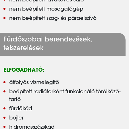
nem beépített lávaköves sütő
nem beépített mosogatógép
nem beépített szag- és páraelszívó
Fürdőszobai berendezések,
felszerelések
ELFOGADHATÓ:
átfolyós vízmelegítő
beépített radiátorként funkcionáló törölköző-
tartó
fürdőkád
bojler
hidromasszázskád