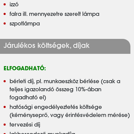
izzó
falra ill. mennyezetre szerelt lámpa
szpotlámpa
Járulékos költségek, díjak
ELFOGADHATÓ:
bérleti díj, pl. munkaeszköz bérlése (csak a
teljes igazolandó összeg 10%-ában
fogadható el)
hatósági engedélyeztetés költsége
(kéményseprő, vagy érintésvédelem mérése)
tervezési díj