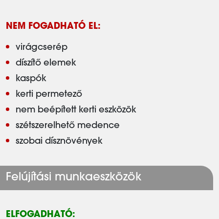
NEM FOGADHATÓ EL:
virágcserép
díszítő elemek
kaspók
kerti permetező
nem beépített kerti eszközök
szétszerelhető medence
szobai dísznövények
Felújítási munkaeszközök
ELFOGADHATÓ: