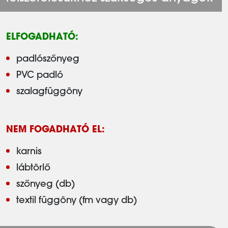
ELFOGADHATÓ:
padlószőnyeg
PVC padló
szalagfüggöny
NEM FOGADHATÓ EL:
karnis
lábtörlő
szőnyeg (db)
textil függöny (fm vagy db)