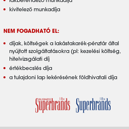
lakberendező munkadíja
kivitelező munkadíja
NEM FOGADHATÓ EL:
díjak, költségek a lakástakarék-pénztár által
nyújtott szolgáltatásokra (pl: kezelési költség,
hitelvizsgálati díj
értékbecslés díja
a tulajdoni lap lekérésének földhivatali díja