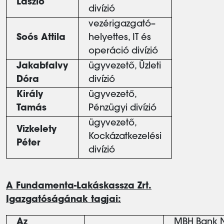
László
divízió
vezérigazgató–
Soós Attila
helyettes, IT és
operáció divízió
Jakabfalvy
ügyvezető, Üzleti
Dóra
divízió
Király
ügyvezető,
Tamás
Pénzügyi divízió
ügyvezető,
Vizkelety
Kockázatkezelési
Péter
divízió
A Fundamenta-Lakáskassza Zrt.
Igazgatóságának tagjai:
Az
MBH Bank N