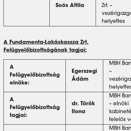
Soós Attila
Zrt. –
vezérigazg
helyettes
A Fundamenta-Lakáskassza Zrt.
Felügyelőbizottságának tagjai:
MBH Bank
A
Egerszegi
–
Felügyelőbizottság
Ádám
vezériga
elnöke:
helyette
MBH Bank
A
dr. Török
– elnöki
Felügyelőbizottság
Ilona
kabineté
tagjai:
felelős 
MBH Bank