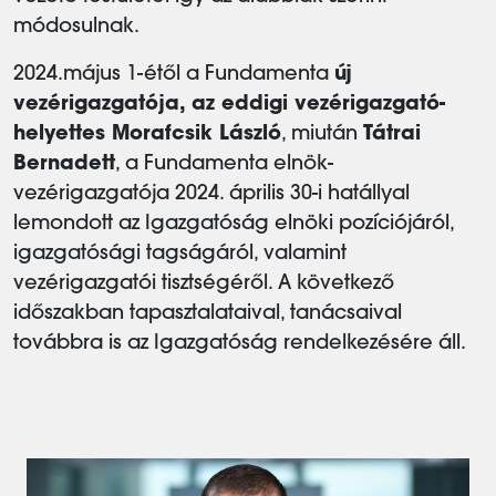
módosulnak.
2024.május 1-étől a Fundamenta
új
vezérigazgatója, az eddigi vezérigazgató-
helyettes Morafcsik László
, miután
Tátrai
Bernadett
, a Fundamenta elnök-
vezérigazgatója 2024. április 30-i hatállyal
lemondott az Igazgatóság elnöki pozíciójáról,
igazgatósági tagságáról, valamint
vezérigazgatói tisztségéről. A következő
időszakban tapasztalataival, tanácsaival
továbbra is az Igazgatóság rendelkezésére áll.