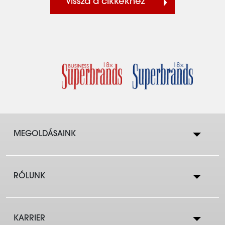
Vissza a cikkekhez
MEGOLDÁSAINK
RÓLUNK
Lakástakarék
KARRIER
Cégtörténet
Lakáshitelek