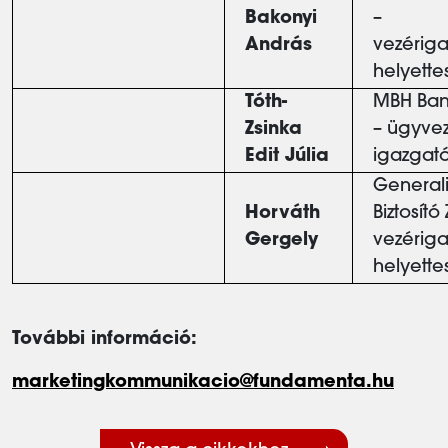
Bakonyi
–
András
vezériga
helyette
Tóth-
MBH Bank
Zsinka
– ügyve
Edit Júlia
igazgat
General
Horváth
Biztosító Z
Gergely
vezériga
helyette
További információ:
marketingkommunikacio@fundamenta.hu