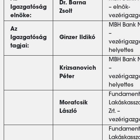
Dr. Barna
Igazgatóság
– elnök-
Zsolt
elnöke:
vezérigazg
MBH Bank N
Az
–
Igazgatóság
Ginzer Ildikó
vezérigazg
tagjai:
helyettes
MBH Bank N
Krizsanovich
–
Péter
vezérigazg
helyettes
Fundament
Morafcsik
Lakáskassz
László
Zrt. –
vezérigazg
Fundament
Lakáskassz