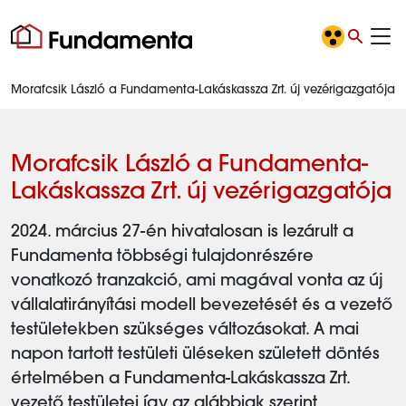
Morafcsik László a Fundamenta-Lakáskassza Zrt. új vezérigazgatója
Morafcsik László a Fundamenta-
Lakáskassza Zrt. új vezérigazgatója
2024. március 27-én hivatalosan is lezárult a
Fundamenta többségi tulajdonrészére
vonatkozó tranzakció, ami magával vonta az új
vállalatirányítási modell bevezetését és a vezető
testületekben szükséges változásokat. A mai
napon tartott testületi üléseken született döntés
értelmében a Fundamenta-Lakáskassza Zrt.
vezető testületei így az alábbiak szerint