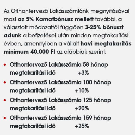
Az Otthontervező Lakásszámlánk megnyitásával
most
az 5% Kamatbónusz mellett
további, a
választott módozattól függően
3-25% bónuszt
adunk
a befizetései után minden megtakarítási
évben, amennyiben a vállalt
havi megtakarítás
minimum
40.000 Ft
az alábbiak szerint:
Otthontervező Lakásszámla 58 hónap
megtakarítási idő +3%
Otthontervező Lakásszámla 100 hónap
megtakarítási idő +10%
Otthontervező Lakásszámla 125 hónap
megtakarítási idő +20%
Otthontervező Lakásszámla 159 hónap
megtakarítási idő +25%