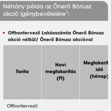
Néhány példa az Önerő Bónusz
1
akció igénybevételére
:
Otthontervező Lakásszámla Önerő Bónusz
akció nélkül/ Önerő Bónusz akcióval
Megtakarítá
Havi
idő
Tarifa
megtakarítás
(hónap)
(Ft)
Otthontervező