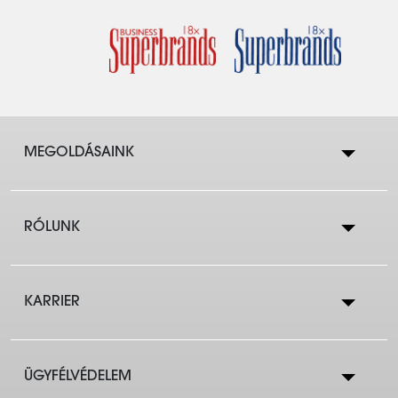
MEGOLDÁSAINK
RÓLUNK
Lakástakarék
KARRIER
Cégtörténet
Lakáshitelek
ÜGYFÉLVÉDELEM
Állások a központban
Eredmények
Társasházaknak