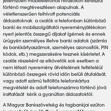
jellemzően mobiltelefonos hívásokon keresztül
történő megtévesztésen alapulnak. A
véletlenszerűen felhívott potenciális
áldozatoknak a csalók a telefonban különböző
banki és mobilszolgáltatói nyereményjátékokon
nyert jelentős összegű díjakat ígérnek és ennek
ürügyén személyes illetve banki adatok (számla
és bankkártyaszámok, személyes azonosítók, PIN
kódok, stb.) megszerzésére tesznek kísérletet. A
csalás részeként az elkövetők sok esetben a
nem létező nyeremény átvételének feltételéül
különböző összegek rövid időn belüli átutalását,
vagy adott számú feltöltős telefonkártya
megvételét és adott telefonszámra történő jóvá
irattatását kérik a gyanútlan áldozatoktól.
A Magyar Bankszövetség és tagbankjai ezúton