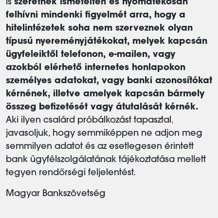
is
szeretnék ismételten és nyomatékosan
felhívni mindenki figyelmét arra, hogy a
hitelintézetek soha nem szerveznek olyan
típusú nyereményjátékokat, melyek kapcsán
ügyfeleiktől telefonon, e-mailen, vagy
azokból elérhető internetes honlapokon
személyes adatokat, vagy banki azonosítókat
kérnének, illetve amelyek kapcsán bármely
összeg befizetését vagy átutalását kérnék.
Aki ilyen csalárd próbálkozást tapasztal
,
javasoljuk, hogy semmiképpen ne adjon meg
semmilyen adatot és az esetlegesen érintett
bank ügyfélszolgálatának tájékoztatása mellett
tegyen rendőrségi feljelentést.
Magyar Bankszövetség