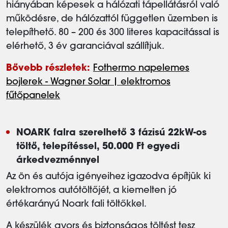
hiányában képesek a hálózati tápellátásról való
működésre, de hálózattól független üzemben is
telepíthető. 80 – 200 és 300 literes kapacitással is
elérhető, 3 év garanciával szállítjuk.
Bővebb részletek:
Fothermo napelemes
bojlerek - Wagner Solar | elektromos
fűtőpanelek
NOARK falra szerelhető 3 fázisú 22kW-os
töltő, telepítéssel, 50.000 Ft egyedi
árkedvezménnyel
Az ön és autója igényeihez igazodva építjük ki
elektromos autótöltőjét, a kiemelten jó
értékarányú Noark fali töltőkkel.
A készülék gyors és biztonságos töltést tesz