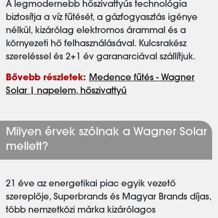
A legmodernebb hőszivattyús technológia
biztosítja a víz fűtését, a gázfogyasztás igénye
nélkül, kizárólag elektromos árammal és a
környezeti hő felhasználásával. Kulcsrakész
szereléssel és 2+1 év garanarciával szállítjuk.
Bővebb részletek:
Medence fűtés - Wagner
Solar | napelem, hőszivattyú
Milyen érvek szólnak a Wagner Solar
mellett?
21 éve az energetikai piac egyik vezető
szereplője, Superbrands és Magyar Brands díjas,
több nemzetközi márka kizárólagos