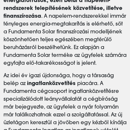
energiaforrások, ezen belül a napelem-
rendszerek telepítésének közvetítése, illetve
finanszírozása
. A napelem-rendszerekkel immár
tényleges energia-megtakarítás is elérhető, sőt
a Fundamenta Solar finanszírozási modelljének
köszönhetően teljes egészében megtérülő
beruházásról beszélhetünk. Ez alapján a
Fundamenta Solar terméke az ügyfelek számára
egyfajta elő-takarékosságot is jelent.
Az idei év igazi újdonsága, hogy a társaság
belép az
ingatlanközvetítés
piacára. A
Fundamenta cégcsoport ingatlanközvetítésre
specializálódott leányvállalatát a cégbíróság
már bejegyezte, az ügyfelek a nyár folyamán
már találkozhatnak ezzel a szolgáltatással. Az új
üzletágon keresztül a jövőben egy kézből kínálja