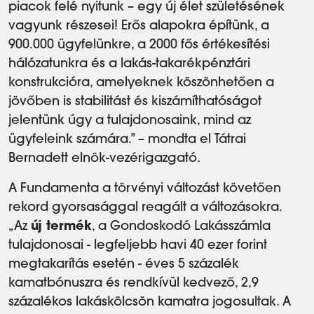
piacok felé nyitunk – egy új élet születésének
vagyunk részesei! Erős alapokra építünk, a
900.000 ügyfelünkre, a 2000 fős értékesítési
hálózatunkra és a lakás-takarékpénztári
konstrukcióra, amelyeknek köszönhetően a
jövőben is stabilitást és kiszámíthatóságot
jelentünk úgy a tulajdonosaink, mind az
ügyfeleink számára.” – mondta el Tátrai
Bernadett elnök-vezérigazgató.
A Fundamenta a törvényi változást követően
rekord gyorsasággal reagált a változásokra.
„Az
új termék
, a Gondoskodó Lakásszámla
tulajdonosai - legfeljebb havi 40 ezer forint
megtakarítás esetén - éves 5 százalék
kamatbónuszra és rendkívül kedvező, 2,9
százalékos lakáskölcsön kamatra jogosultak. A