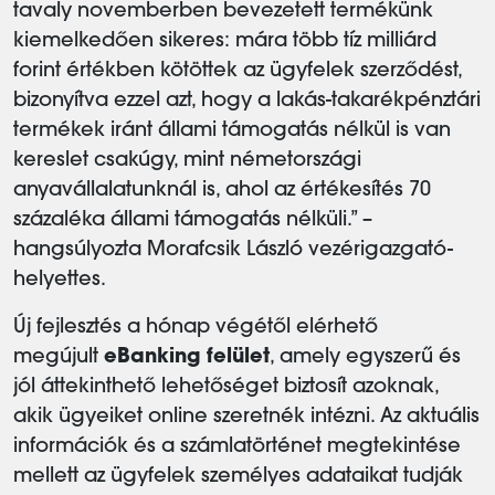
tavaly novemberben bevezetett termékünk
kiemelkedően sikeres: mára több tíz milliárd
forint értékben kötöttek az ügyfelek szerződést,
bizonyítva ezzel azt, hogy a lakás-takarékpénztári
termékek iránt állami támogatás nélkül is van
kereslet csakúgy, mint németországi
anyavállalatunknál is, ahol az értékesítés 70
százaléka állami támogatás nélküli.” –
hangsúlyozta Morafcsik László vezérigazgató-
helyettes.
Új fejlesztés a hónap végétől elérhető
megújult
eBanking felület
, amely egyszerű és
jól áttekinthető lehetőséget biztosít azoknak,
akik ügyeiket online szeretnék intézni. Az aktuális
információk és a számlatörténet megtekintése
mellett az ügyfelek személyes adataikat tudják