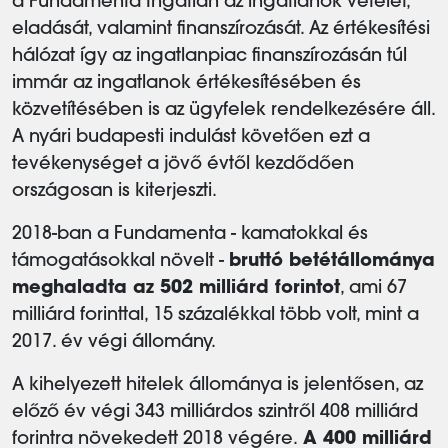
a Fundamenta Ingatlan az ingatlanok vételét,
eladását, valamint finanszírozását. Az értékesítési
hálózat így az ingatlanpiac finanszírozásán túl
immár az ingatlanok értékesítésében és
közvetítésében is az ügyfelek rendelkezésére áll.
A nyári budapesti indulást követően ezt a
tevékenységet a jövő évtől kezdődően
országosan is kiterjeszti.
2018-ban a Fundamenta - kamatokkal és
támogatásokkal növelt -
bruttó betétállománya
meghaladta az 502 milliárd forintot
, ami 67
milliárd forinttal, 15 százalékkal több volt, mint a
2017. év végi állomány.
A kihelyezett hitelek állománya is jelentősen, az
előző év végi 343 milliárdos szintről 408 milliárd
forintra növekedett 2018 végére.
A 400 milliárd