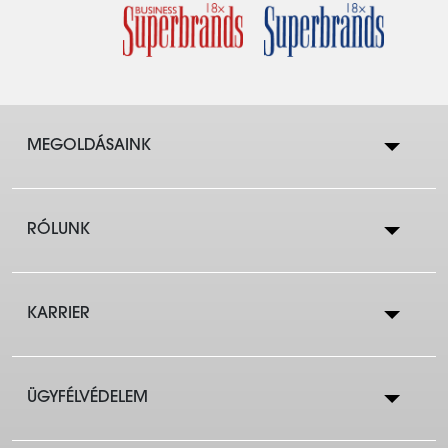
MEGOLDÁSAINK
RÓLUNK
Lakástakarék
KARRIER
Cégtörténet
Lakáshitelek
ÜGYFÉLVÉDELEM
Állások a központban
Eredmények
Társasházaknak