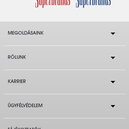
MEGOLDÁSAINK
RÓLUNK
Lakástakarék
KARRIER
Cégtörténet
Lakáshitelek
ÜGYFÉLVÉDELEM
Állások a központban
Eredmények
Társasházaknak