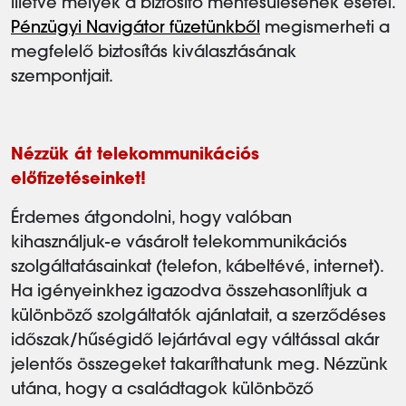
illetve melyek a biztosító mentesülésének esetei.
Pénzügyi Navigátor füzetünkből
megismerheti a
megfelelő biztosítás kiválasztásának
szempontjait.
Nézzük át telekommunikációs
előfizetéseinket!
Érdemes átgondolni, hogy valóban
kihasználjuk-e vásárolt telekommunikációs
szolgáltatásainkat (telefon, kábeltévé, internet).
Ha igényeinkhez igazodva összehasonlítjuk a
különböző szolgáltatók ajánlatait, a szerződéses
időszak/hűségidő lejártával egy váltással akár
jelentős összegeket takaríthatunk meg. Nézzünk
utána, hogy a családtagok különböző