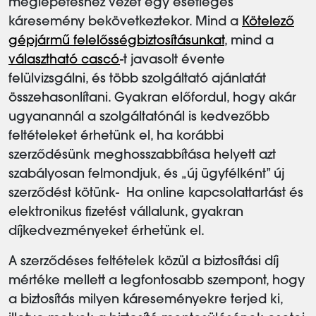
meglepetéshez vezet egy esetleges
káresemény bekövetkeztekor. Mind a
Kötelező
gépjármű felelősségbiztosításunkat
, mind a
választható cascó
-t javasolt évente
felülvizsgálni, és több szolgáltató ajánlatát
összehasonlítani. Gyakran előfordul, hogy akár
ugyanannál a szolgáltatónál is kedvezőbb
feltételeket érhetünk el, ha korábbi
szerződésünk meghosszabbítása helyett azt
szabályosan felmondjuk, és „új ügyfélként” új
szerződést kötünk- Ha online kapcsolattartást és
elektronikus fizetést vállalunk, gyakran
díjkedvezményeket érhetünk el.
A szerződéses feltételek közül a biztosítási díj
mértéke mellett a legfontosabb szempont, hogy
a biztosítás milyen káreseményekre terjed ki,