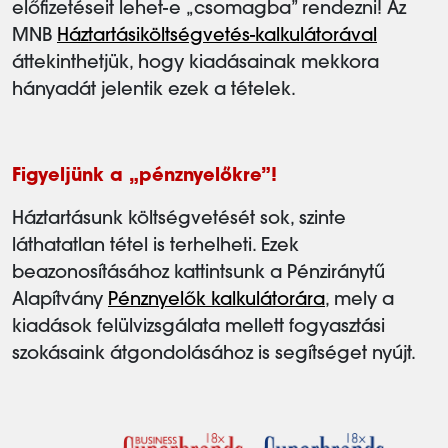
előfizetéseit lehet-e „csomagba” rendezni! Az
MNB
Háztartásiköltségvetés-kalkulátorával
áttekinthetjük, hogy kiadásainak mekkora
hányadát jelentik ezek a tételek.
Figyeljünk a „pénznyelőkre”!
Háztartásunk költségvetését sok, szinte
láthatatlan tétel is terhelheti. Ezek
beazonosításához kattintsunk a Pénziránytű
Alapítvány
Pénznyelők kalkulátorára
, mely a
kiadások felülvizsgálata mellett fogyasztási
szokásaink átgondolásához is segítséget nyújt.