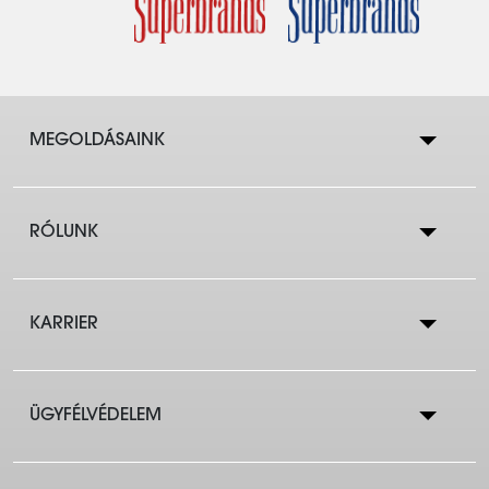
MEGOLDÁSAINK
RÓLUNK
Lakástakarék
KARRIER
Cégtörténet
Lakáshitelek
ÜGYFÉLVÉDELEM
Állások a központban
Eredmények
Társasházaknak