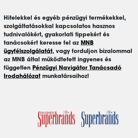
Hitelekkel és egyéb pénzügyi termékekkel,
szolgáltatásokkal kapcsolatos hasznos
tudnivalókért, gyakorlati tippekért és
tanácsokért keresse fel az
MNB
ügyfélszolgálatát
, vagy forduljon bizalommal
az MNB által működtetett ingyenes és
független
Pénzügyi Navigátor Tanácsadó
Irodahálózat
munkatársaihoz!