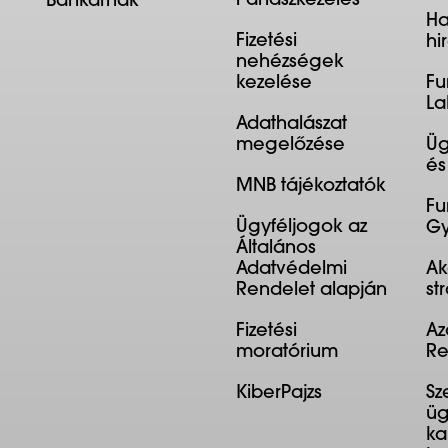
Panaszkezelés
Bankárnak
Ha
Fizetési
hi
nehézségek
kezelése
Fu
La
Adathalászat
megelőzése
Üg
és
MNB tájékoztatók
Fu
Ügyféljogok az
Gy
Általános
Adatvédelmi
Ak
Rendelet alapján
st
Fizetési
Az
moratórium
Re
KiberPajzs
Sz
üg
ka