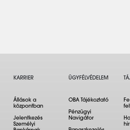
KARRIER
ÜGYFÉLVÉDELEM
TÁ
Állások a
OBA Tájékoztató
Fe
központban
fe
Pénzügyi
Jelentkezés
Navigátor
Ha
Személyi
hi