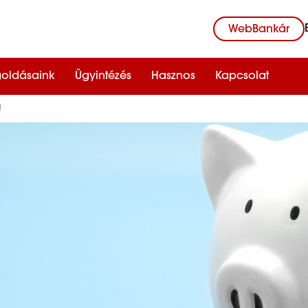
WebBankár
oldásaink
Ügyintézés
Hasznos
Kapcsolat
!