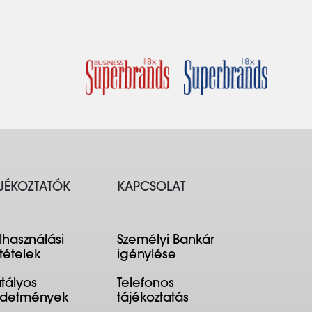
JÉKOZTATÓK
KAPCSOLAT
lhasználási
Személyi Bankár
ltételek
igénylése
tályos
Telefonos
rdetmények
tájékoztatás