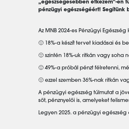
„egészségesebben étkezem”-en túl
pénzügyi egészségéért! Segítünk 
Az MNB 2024-es Pénzügyi Egészség k
🙂 18%-a készít tervet kiadásai és b
🙁 szintén 18%-uk ritkán vagy soha n
🙂 49%-a próbál pénzt félretenni, mé
🙁 ezzel szemben 36%-nak ritkán 
A pénzügyi egészség túlmutat a jöv
sőt, pénznyelői is, amelyeket felism
Legyen 2025. a pénzügyi egészség