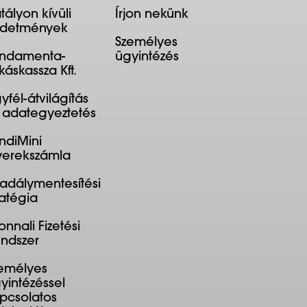
tályon kívüli
Írjon nekünk
rdetmények
Személyes
ndamenta-
ügyintézés
káskassza Kft.
yfél-átvilágítás
 adategyeztetés
ndiMini
erekszámla
adálymentesítési
ratégia
onnali Fizetési
ndszer
emélyes
yintézéssel
pcsolatos