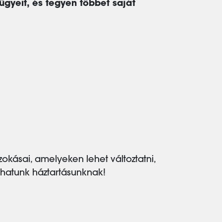
gyeit, és tegyen többet saját
kásai, amelyeken lehet változtatni,
olhatunk háztartásunknak!