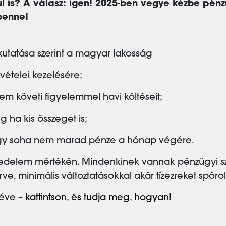
 is? A válasz: igen! 2025-ben vegye kézbe pénzü
benne!
utatása szerint a magyar lakosság
evételei kezelésére;
em követi figyelemmel havi költéseit;
g ha kis összeget is;
vagy soha nem marad pénze a hónap végére.
edelem mértékén. Mindenkinek vannak pénzügyi szo
erve, minimális változtatásokkal akár tízezreket spór
 éve –
kattintson, és tudja meg, hogyan!