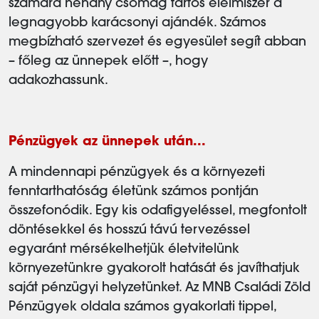
számára néhány csomag tartós élelmiszer a
legnagyobb karácsonyi ajándék. Számos
megbízható szervezet és egyesület segít abban
– főleg az ünnepek előtt –, hogy
adakozhassunk.
Pénzügyek az ünnepek után...
A mindennapi pénzügyek és a környezeti
fenntarthatóság életünk számos pontján
összefonódik. Egy kis odafigyeléssel, megfontolt
döntésekkel és hosszú távú tervezéssel
egyaránt mérsékelhetjük életvitelünk
környezetünkre gyakorolt hatását és javíthatjuk
saját pénzügyi helyzetünket. Az MNB Családi Zöld
Pénzügyek oldala számos gyakorlati tippel,