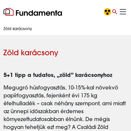
Zöld karácsony
Zöld karácsony
5+1 tipp a tudatos, „zöld” karácsonyhoz
Megugró húsfogyasztás, 10-15%-kal növekvő
papírfogyasztás, fejenként évi 175 kg
ételhulladék – csak néhány szempont, ami miatt
az ünnepi időszakban érdemes
környezettudatosabban élnünk. De mégis
hogyan tehetjük ezt meg? A Családi Zöld