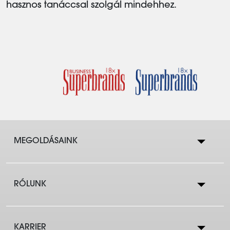
hasznos tanáccsal szolgál mindehhez.
MEGOLDÁSAINK
RÓLUNK
Lakástakarék
KARRIER
Cégtörténet