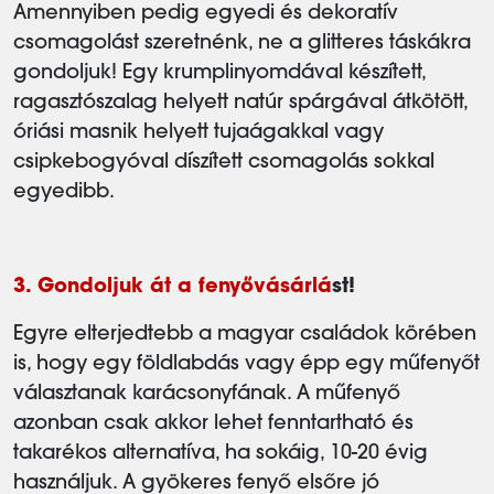
Amennyiben pedig egyedi és dekoratív
csomagolást szeretnénk, ne a glitteres táskákra
gondoljuk! Egy krumplinyomdával készített,
ragasztószalag helyett natúr spárgával átkötött,
óriási masnik helyett tujaágakkal vagy
csipkebogyóval díszített csomagolás sokkal
egyedibb.
3. Gondoljuk át a fenyővásárlá
st!
Egyre elterjedtebb a magyar családok körében
is, hogy egy földlabdás vagy épp egy műfenyőt
választanak karácsonyfának. A műfenyő
azonban csak akkor lehet fenntartható és
takarékos alternatíva, ha sokáig, 10-20 évig
használjuk. A gyökeres fenyő elsőre jó