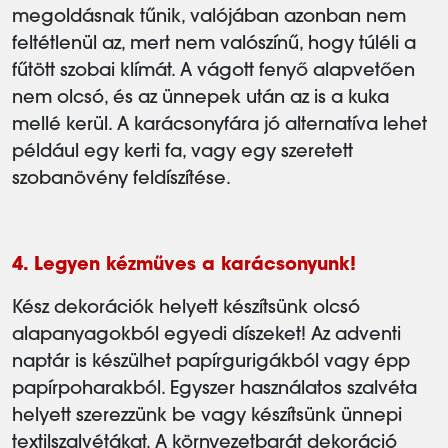
megoldásnak tűnik, valójában azonban nem
feltétlenül az, mert nem valószínű, hogy túléli a
fűtött szobai klímát. A vágott fenyő alapvetően
nem olcsó, és az ünnepek után az is a kuka
mellé kerül. A karácsonyfára jó alternatíva lehet
például egy kerti fa, vagy egy szeretett
szobanövény feldíszítése.
4. Legyen kézműves a karácsonyunk!
Kész dekorációk helyett készítsünk olcsó
alapanyagokból egyedi díszeket! Az adventi
naptár is készülhet papírgurigákból vagy épp
papírpoharakból. Egyszer használatos szalvéta
helyett szerezzünk be vagy készítsünk ünnepi
textilszalvétákat. A környezetbarát dekoráció