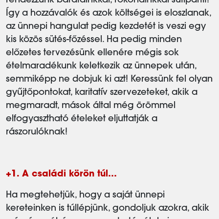
rendezzünk barátainkkal, rokonainkkal sütipartit!
Így a hozzávalók és azok költségei is eloszlanak,
az ünnepi hangulat pedig kezdetét is veszi egy
kis közös sütés-főzéssel. Ha pedig minden
előzetes tervezésünk ellenére mégis sok
ételmaradékunk keletkezik az ünnepek után,
semmiképp ne dobjuk ki azt! Keressünk fel olyan
gyűjtőpontokat, karitatív szervezeteket, akik a
megmaradt, mások által még örömmel
elfogyasztható ételeket eljuttatják a
rászorulóknak!
+1. A családi körön túl…
Ha megtehetjük, hogy a saját ünnepi
kereteinken is túllépjünk, gondoljuk azokra, akik