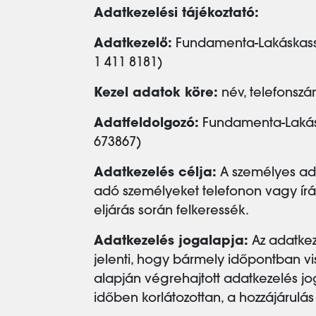
Adatkezelési tájékoztató:
Adatkezelő:
Fundamenta-Lakáskassza 
1 411 8181)
Kezel adatok köre:
név, telefonszá
Adatfeldolgozó:
Fundamenta-Lakáska
673867)
Adatkezelés célja:
A személyes ada
adó személyeket telefonon vagy írás
eljárás során felkeressék.
Adatkezelés jogalapja:
Az adatkez
jelenti, hogy bármely időpontban vi
alapján végrehajtott adatkezelés j
időben korlátozottan, a hozzájárulá