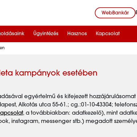
WebBankár
oldásaink
Ügyintézés
Hasznos
Kapcsolat
ben
t Meta kampányok esetében
ogadásával egyértelmű és kifejezett hozzájáruláso
apest, Alkotás utca 55-61.; cg.:01-10-43304; telefons
apcsolat
, a továbbiakban: adatkezelő), mint adatke
ook, instagram, messenger stb.) megadott személye