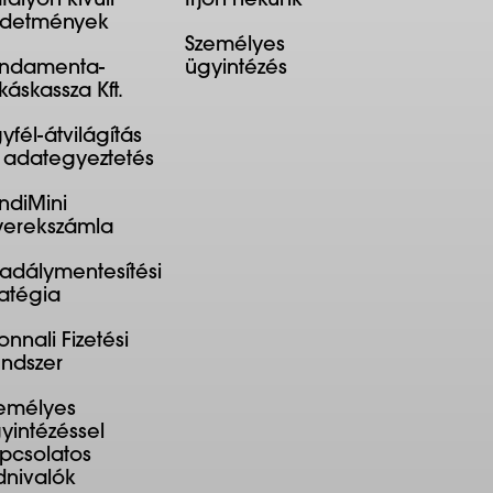
tályon kívüli
Írjon nekünk
rdetmények
Személyes
ndamenta-
ügyintézés
káskassza Kft.
yfél-átvilágítás
 adategyeztetés
ndiMini
erekszámla
adálymentesítési
ratégia
onnali Fizetési
ndszer
emélyes
yintézéssel
pcsolatos
dnivalók