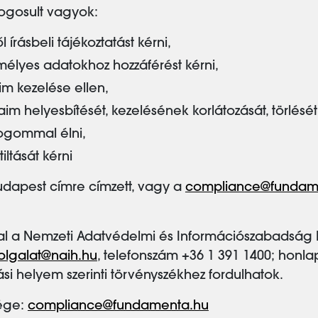
ogosult vagyok:
írásbeli tájékoztatást kérni,
élyes adatokhoz hozzáférést kérni,
im kezelése ellen,
 helyesbítését, kezelésének korlátozását, törlését 
ogommal élni,
ltását kérni
udapest címre címzett, vagy a
compliance@fundam
al a Nemzeti Adatvédelmi és Információszabadság H
olgalat@naih.hu
, telefonszám +36 1 391 1400; honlap
i helyem szerinti törvényszékhez fordulhatok.
sége:
compliance@fundamenta.hu