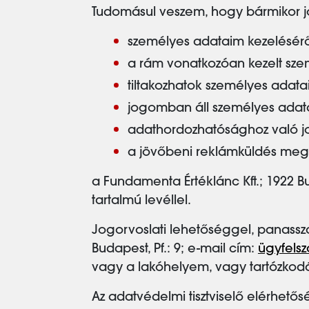
Tudomásul veszem, hogy bármikor j
személyes adataim kezeléséről 
a rám vonatkozóan kezelt szem
tiltakozhatok személyes adata
jogomban áll személyes adataim
adathordozhatósághoz való j
a jövőbeni reklámküldés megti
a Fundamenta Értéklánc Kft.; 1922 B
tartalmú levéllel.
Jogorvoslati lehetőséggel, panassz
Budapest, Pf.: 9; e-mail cím:
ügyfelsz
vagy a lakóhelyem, vagy tartózkodás
Az adatvédelmi tisztviselő elérhető