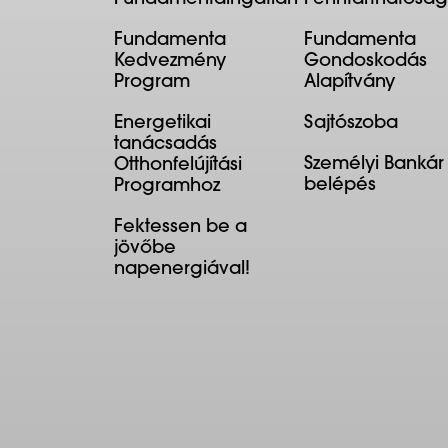
Fundamentaingatlan
Fenntarthatóság
Fundamenta
Fundamenta
Kedvezmény
Gondoskodás
Program
Alapítvány
Energetikai
Sajtószoba
tanácsadás
Személyi Bankár
Otthonfelújítási
belépés
Programhoz
Fektessen be a
jövőbe
napenergiával!