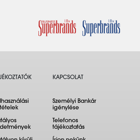
JÉKOZTATÓK
KAPCSOLAT
lhasználási
Személyi Bankár
ltételek
igénylése
tályos
Telefonos
rdetmények
tájékoztatás