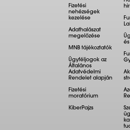
Ha
Fizetési
hi
nehézségek
kezelése
Fu
La
Adathalászat
megelőzése
Üg
és
MNB tájékoztatók
Fu
Ügyféljogok az
Gy
Általános
Adatvédelmi
Ak
Rendelet alapján
st
Fizetési
Az
moratórium
Re
KiberPajzs
Sz
üg
ka
tu