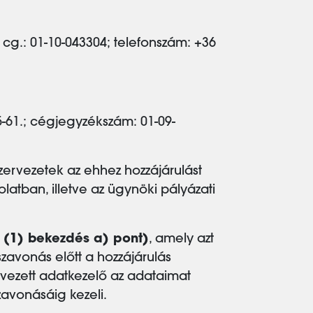
 cg.: 01-10-043304; telefonszám: +36
5-61.; cégjegyzékszám: 01-09-
ervezetek az ehhez hozzájárulást
latban, illetve az ügynöki pályázati
 (1) bekezdés a) pont)
, amely azt
zavonás előtt a hozzájárulás
vezett adatkezelő az adataimat
zavonásáig kezeli.