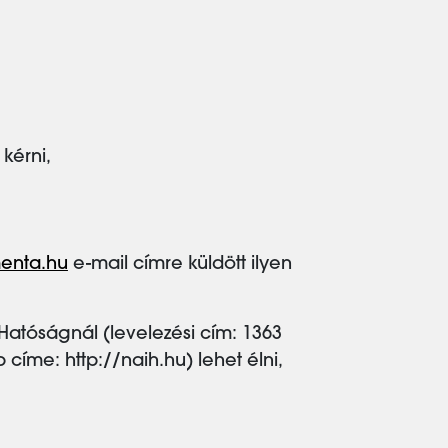
kérni,
enta.hu
e-mail címre küldött ilyen
atóságnál (levelezési cím: 1363
 címe: http://naih.hu) lehet élni,