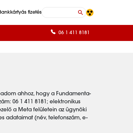
Bankkártyás fizetés
06 1 411 8181
mat adom ahhoz, hogy a Fundamenta-
zám: 06 1 411 8181; elektronikus
zelő a Meta felületein az ügynöki
s adataimat (név, telefonszám, e-