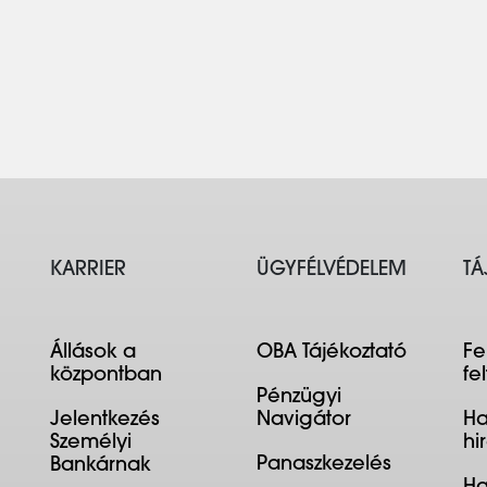
KARRIER
ÜGYFÉLVÉDELEM
TÁ
Állások a
OBA Tájékoztató
Fe
központban
fe
Pénzügyi
Jelentkezés
Navigátor
Ha
Személyi
hi
Panaszkezelés
Bankárnak