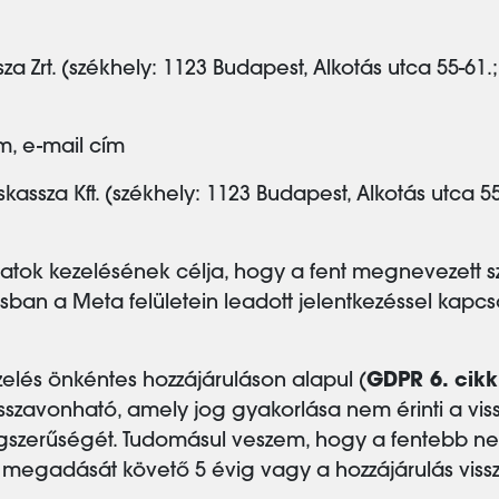
Zrt. (székhely: 1123 Budapest, Alkotás utca 55-61.;
m, e-mail cím
ssza Kft. (székhely: 1123 Budapest, Alkotás utca 5
tok kezelésének célja, hogy a fent megnevezett sz
ban a Meta felületein leadott jelentkezéssel kapcso
elés önkéntes hozzájáruláson alapul (
GDPR 6. cikk
sszavonható, amely jog gyakorlása nem érinti a viss
ogszerűségét. Tudomásul veszem, hogy a fentebb ne
s megadását követő 5 évig vagy a hozzájárulás viss