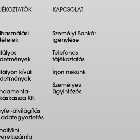
JÉKOZTATÓK
KAPCSOLAT
lhasználási
Személyi Bankár
ltételek
igénylése
tályos
Telefonos
rdetmények
tájékoztatás
tályon kívüli
Írjon nekünk
rdetmények
Személyes
ndamenta-
ügyintézés
káskassza Kft.
yfél-átvilágítás
 adategyeztetés
ndiMini
erekszámla