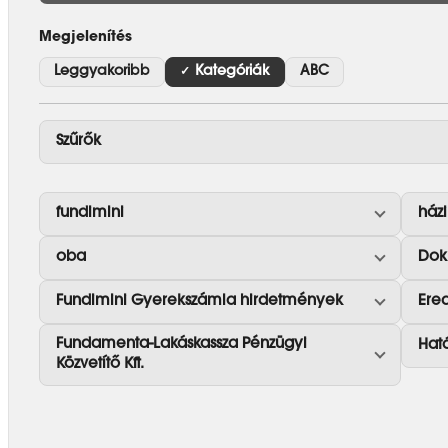
Megjelenítés
Leggyakoribb
Kategóriák
ABC
Szűrők
fundimini
házi
oba
Dok
Fundimini Gyerekszámla hirdetmények
Ere
Fundamenta-Lakáskassza Pénzügyi
Hat
Közvetítő Kft.