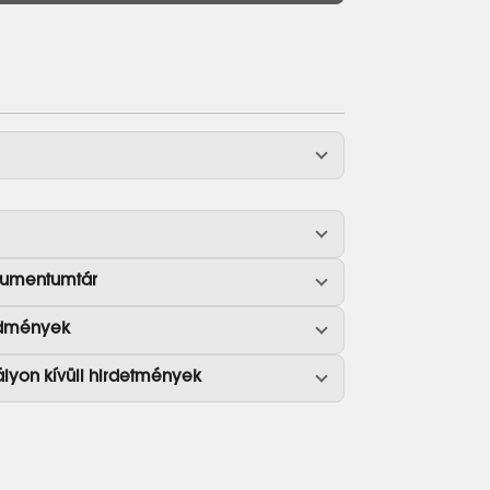
umentumtár
dmények
ályon kívüli hirdetmények