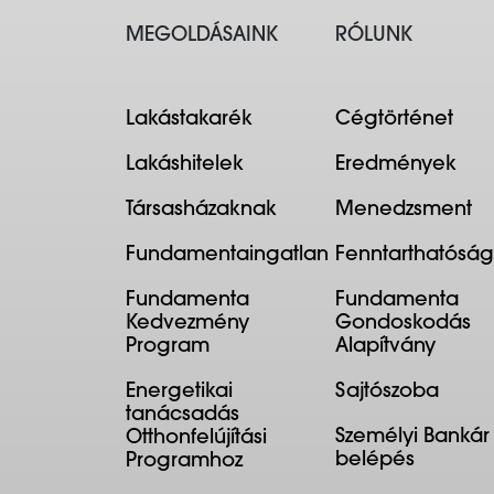
MEGOLDÁSAINK
RÓLUNK
Lakástakarék
Cégtörténet
Lakáshitelek
Eredmények
Társasházaknak
Menedzsment
Fundamentaingatlan
Fenntarthatóság
Fundamenta
Fundamenta
Kedvezmény
Gondoskodás
Program
Alapítvány
Energetikai
Sajtószoba
tanácsadás
Személyi Bankár
Otthonfelújítási
belépés
Programhoz