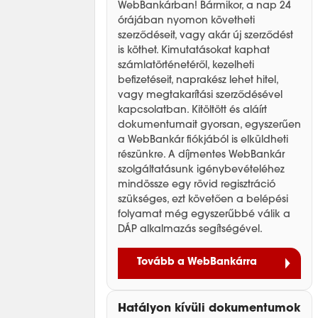
WebBankárban! Bármikor, a nap 24
órájában nyomon követheti
szerződéseit, vagy akár új szerződést
is köthet. Kimutatásokat kaphat
számlatörténetéről, kezelheti
befizetéseit, naprakész lehet hitel,
vagy megtakarítási szerződésével
kapcsolatban. Kitöltött és aláírt
dokumentumait gyorsan, egyszerűen
a WebBankár fiókjából is elküldheti
részünkre. A díjmentes WebBankár
szolgáltatásunk igénybevételéhez
mindössze egy rövid regisztráció
szükséges, ezt követően a belépési
folyamat még egyszerűbbé válik a
DÁP alkalmazás segítségével.
Tovább a WebBankárra
Hatályon kívüli dokumentumok