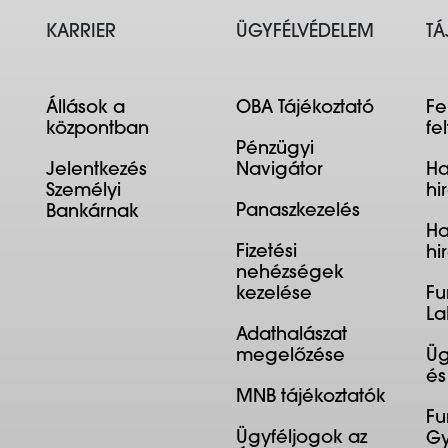
KARRIER
ÜGYFÉLVÉDELEM
TÁ
Állások a
OBA Tájékoztató
Fe
központban
fe
Pénzügyi
Jelentkezés
Navigátor
Ha
Személyi
hi
Panaszkezelés
Bankárnak
Ha
Fizetési
hi
nehézségek
kezelése
Fu
La
Adathalászat
megelőzése
Üg
és
MNB tájékoztatók
Fu
Ügyféljogok az
Gy