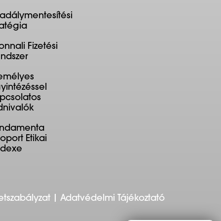
adálymentesítési
ratégia
onnali Fizetési
ndszer
emélyes
yintézéssel
pcsolatos
dnivalók
undamenta
oport Etikai
ódexe
etszabályzat
Adatvédelmi Tájékoztató