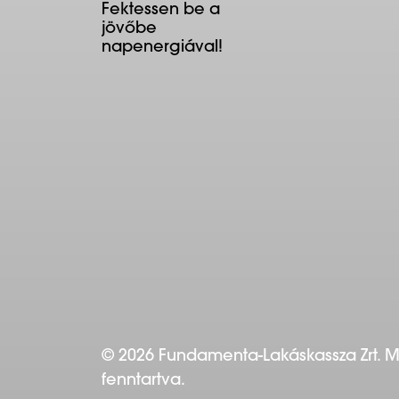
Fektessen be a
jövőbe
napenergiával!
© 2026 Fundamenta-Lakáskassza Zrt. 
fenntartva.