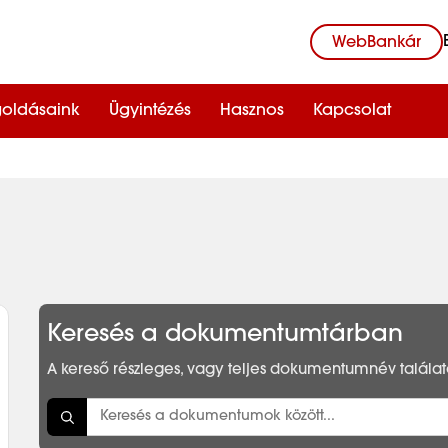
WebBankár
oldásaink
Ügyintézés
Hasznos
Kapcsolat
Keresés a dokumentumtárban
A kereső részleges, vagy teljes dokumentumnév találato