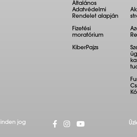
Általános
Adatvédelmi
Ak
Rendelet alapján
st
Fizetési
Az
moratórium
Re
KiberPajzs
Sz
üg
ka
tu
F
Cs
K
Minden jog
Üzl