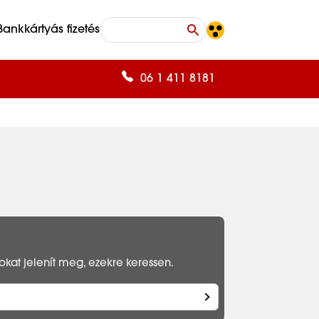
Bankkártyás fizetés
06 1 411 8181
kat jelenít meg, ezekre keressen.