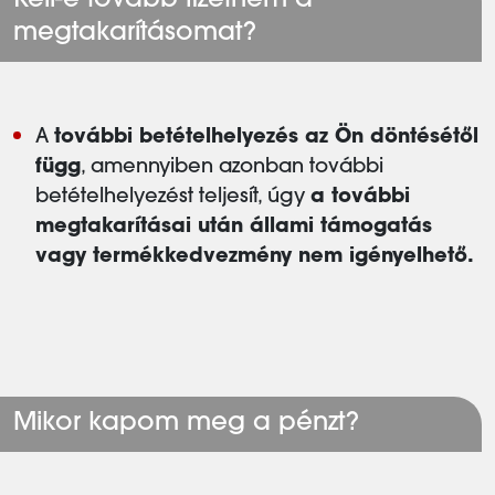
Kell-e tovább fizetnem a
megtakarításomat?
A
további betételhelyezés az Ön döntésétől
függ
, amennyiben azonban további
betételhelyezést teljesít, úgy
a további
megtakarításai után állami támogatás
vagy termékkedvezmény nem igényelhető.
Mikor kapom meg a pénzt?