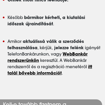
Önnek most nincs teendője.
Később
bármikor kérheti, a kiutalási
időszak újraindítását
.
Amikor
aktuálissá válik a szerződés
felhasználása
, kérjük,
jelezze felénk
igényét
TelefonBankárunkon, vagy
WebBankár
rendszerünkön
keresztül. A WebBankár
rendszerről és a regisztráció menetéről
itt
talál bővebb információt
.