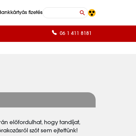
Bankkártyás fizetés
06 1 411 8181
án előfordulhat, hogy tandíjat,
zórakozásról szót sem ejtettünk!