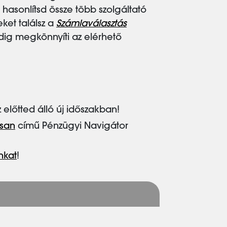
 hasonlítsd össze több szolgáltató
ket találsz a
Számlaválasztás
ig megkönnyíti az elérhető
 előtted álló új időszakban!
osan
című Pénzügyi Navigátor
nkat
!