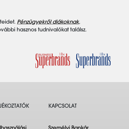
teidet.
Pénzügyekről diákoknak
,
ábbi hasznos tudnivalókat találsz.
JÉKOZTATÓK
KAPCSOLAT
lhasználási
Személyi Bankár