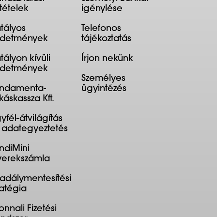
ltételek
igénylése
tályos
Telefonos
rdetmények
tájékoztatás
tályon kívüli
Írjon nekünk
rdetmények
Személyes
ndamenta-
ügyintézés
káskassza Kft.
yfél-átvilágítás
 adategyeztetés
ndiMini
erekszámla
adálymentesítési
ratégia
onnali Fizetési