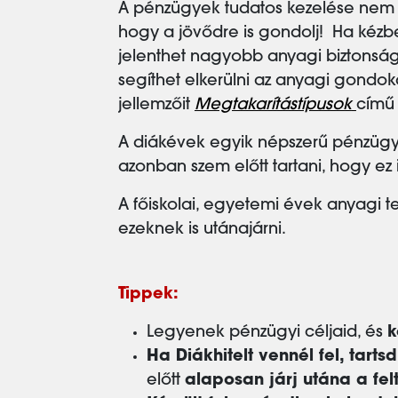
A pénzügyek tudatos kezelése nem cs
hogy a jövődre is gondolj! Ha kézb
jelenthet nagyobb anyagi biztonság
segíthet elkerülni az anyagi gondok
jellemzőit
Megtakarítástípusok
című
A diákévek egyik népszerű pénzügyi
azonban szem előtt tartani, hogy ez
A főiskolai, egyetemi évek anyagi 
ezeknek is utánajárni.
Tippek:
Legyenek pénzügyi céljaid, és
k
Ha Diákhitelt vennél fel, tarts
előtt
alaposan járj utána a fel