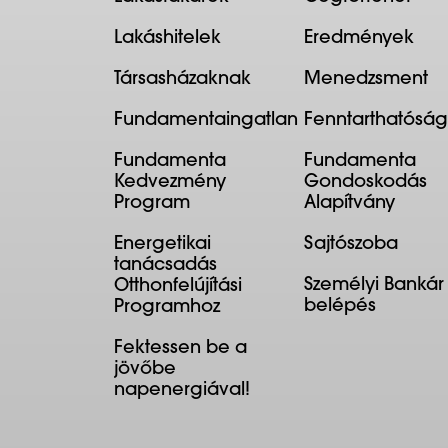
Lakáshitelek
Eredmények
Társasházaknak
Menedzsment
Fundamentaingatlan
Fenntarthatóság
Fundamenta
Fundamenta
Kedvezmény
Gondoskodás
Program
Alapítvány
Energetikai
Sajtószoba
tanácsadás
Személyi Bankár
Otthonfelújítási
belépés
Programhoz
Fektessen be a
jövőbe
napenergiával!