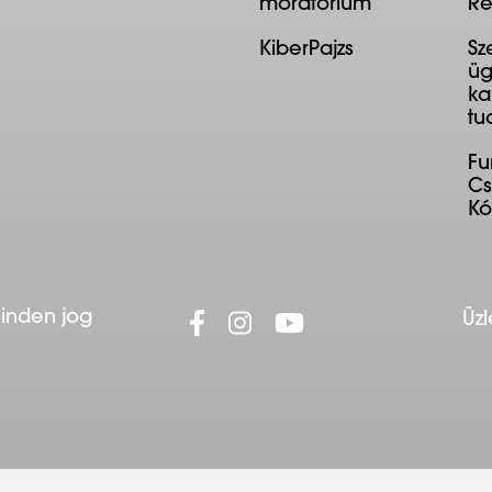
moratórium
Re
KiberPajzs
Sz
üg
ka
tu
F
Cs
K
Minden jog
Üzl