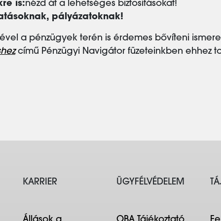
re is:
nézd át a lehetséges biztosításokat!
atásoknak, pályázatoknak!
vel a pénzügyek terén is érdemes bővíteni ismere
shez
című Pénzügyi Navigátor füzeteinkben ehhez tov
KARRIER
ÜGYFÉLVÉDELEM
TÁ
Állások a
OBA Tájékoztató
Fe