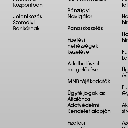
központban
fe
Pénzügyi
Jelentkezés
Navigátor
Ha
Személyi
hi
Panaszkezelés
Bankárnak
Ha
Fizetési
hi
nehézségek
kezelése
Fu
La
Adathalászat
megelőzése
Üg
és
MNB tájékoztatók
Fu
Ügyféljogok az
Gy
Általános
Adatvédelmi
Ak
Rendelet alapján
st
Fizetési
Az