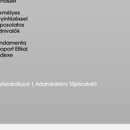
ndszer
emélyes
yintézéssel
pcsolatos
dnivalók
undamenta
oport Etikai
ódexe
etszabályzat
Adatvédelmi Tájékoztató