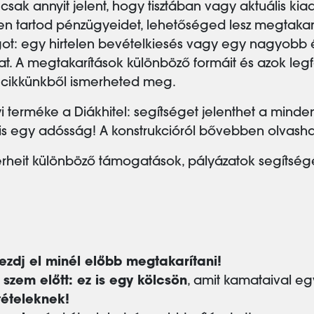
ak annyit jelent, hogy tisztában vagy aktuális kiad
en tartod pénzügyeidet, lehetőséged lesz megtakarí
ot: egy hirtelen bevételkiesés vagy egy nagyobb é
at. A megtakarítások különböző formáit és azok leg
 cikkünkből ismerheted meg.
 terméke a Diákhitel: segítséget jelenthet a mind
 is egy adósság! A konstrukcióról bővebben olvash
terheit különböző támogatások, pályázatok segítség
ezdj el minél előbb megtakarítani!
d szem előtt: ez is egy kölcsön
, amit kamataival együ
tételeknek!