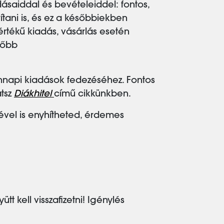
ásaiddal és bevételeiddel: fontos,
tani is, és ez a későbbiekben
rtékű kiadás, vásárlás esetén
főbb
ennapi kiadások fedezéséhez. Fontos
atsz
Diákhitel
című cikkünkben.
ével is enyhítheted, érdemes
tt kell visszafizetni! Igénylés