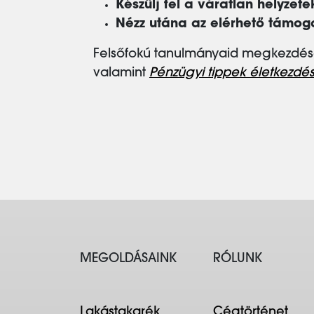
Készülj fel a váratlan helyzetek
Nézz utána az elérhető támog
Felsőfokú tanulmányaid megkezdésé
valamint
Pénzügyi tippek életkezdé
MEGOLDÁSAINK
RÓLUNK
Lakástakarék
Cégtörténet