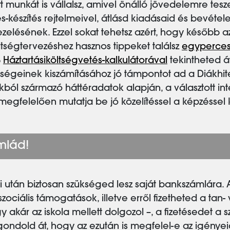
t munkát is vállalsz, amivel önálló jövedelemre tesz
készítés rejtelmeivel, átlásd kiadásaid és bevétele
zelésének. Ezzel sokat tehetsz azért, hogy később a
tségtervezéshez hasznos tippeket találsz
egyperces
B
Háztartásiköltségvetés-kalkulátorával
tekintheted át
tségeinek kiszámításához jó támpontot ad a Diákhit
ásokból származó háttéradatok alapján, a választott
megfelelően mutatja be jó közelítéssel a képzéssel
mlád!
 után biztosan szükséged lesz saját bankszámlára. 
 szociális támogatások, illetve erről fizetheted a tan
 akár az iskola mellett dolgozol –, a fizetésedet a s
ondold át, hogy az ezután is megfelel-e az igényei