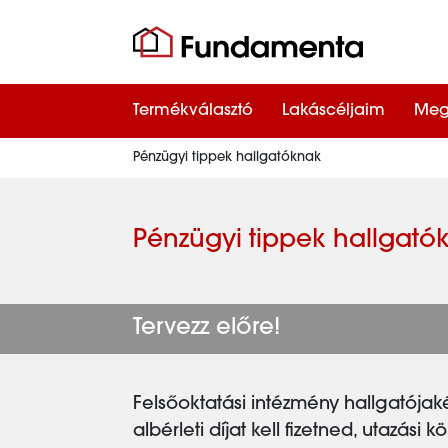
Termékválasztó
Lakáscéljaim
Meg
Pénzügyi tippek hallgatóknak
Pénzügyi tippek hallgató
Tervezz előre!
Felsőoktatási intézmény hallgatójaké
albérleti díjat kell fizetned, utazási