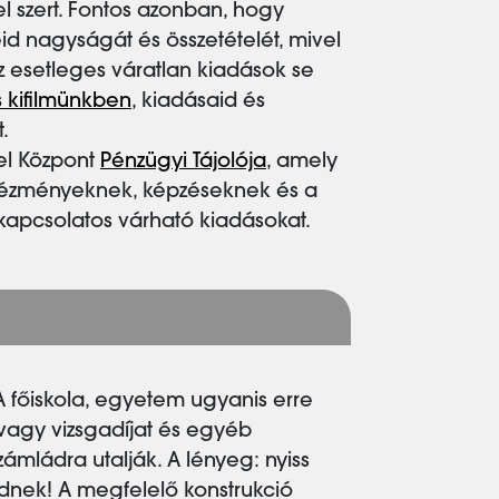
el szert. Fontos azonban, hogy
id nagyságát és összetételét, mivel
z esetleges váratlan kiadások se
 kifilmünkben
, kiadásaid és
.
el Központ
Pénzügyi Tájolója
, amely
 intézményeknek, képzéseknek és a
 kapcsolatos várható kiadásokat.
A főiskola, egyetem ugyanis erre
- vagy vizsgadíjat és egyéb
zámládra utalják. A lényeg: nyiss
dnek! A megfelelő konstrukció