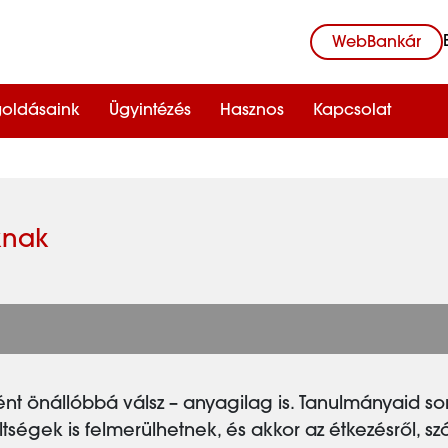
WebBankár
oldásaink
Ügyintézés
Hasznos
Kapcsolat
knak
nt önállóbbá válsz – anyagilag is. Tanulmányaid sor
 költségek is felmerülhetnek, és akkor az étkezésről, s